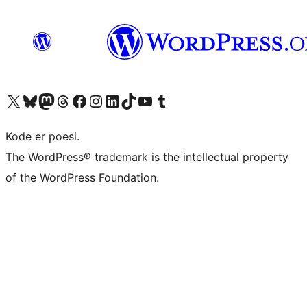
Besøk vår konto på X
Visit our Bluesky account
Besøk vår Mastodon-konto
Visit our Threads account
Besøk vår Facebook-side
Besøk vår Instagram-konto
Besøk vår LinkedIn-konto
Visit our TikTok account
Visit our YouTube channel
Visit our Tumblr account
Kode er poesi.
The WordPress® trademark is the intellectual property
of the WordPress Foundation.