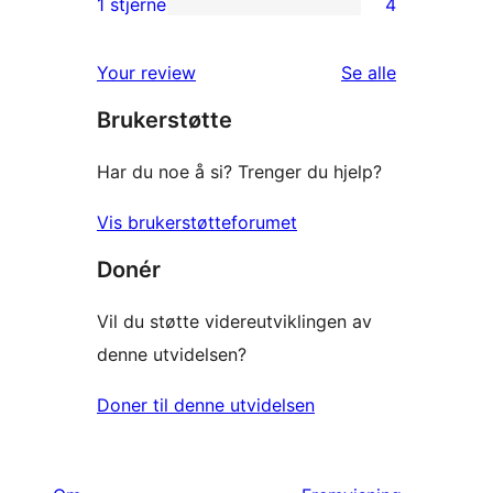
1 stjerne
4
4
star
1-
reviews
omtalene
Your review
Se alle
star
Brukerstøtte
reviews
Har du noe å si? Trenger du hjelp?
Vis brukerstøtteforumet
Donér
Vil du støtte videreutviklingen av
denne utvidelsen?
Doner til denne utvidelsen