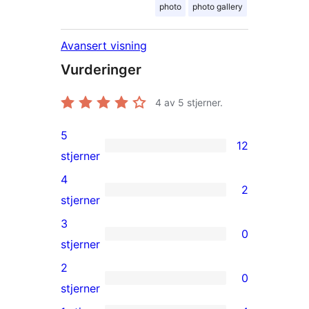
photo
photo gallery
Avansert visning
Vurderinger
4
av 5 stjerner.
5
12
12
stjerner
5-
4
2
star
2
stjerner
reviews
4-
3
0
star
0
stjerner
reviews
3-
2
0
star
0
stjerner
reviews
2-