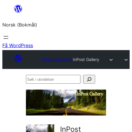
Hopp
til
Norsk (Bokmål)
innhold
Få WordPress
Plugin Directory
InPost Gallery
Søk
i
utvidelser
InPost