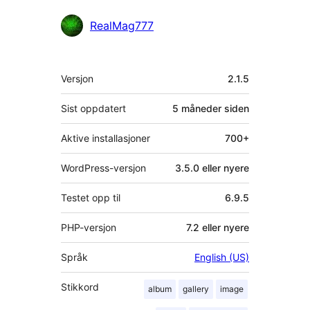
Bidragsytere
RealMag777
Meta
Versjon
2.1.5
Sist oppdatert
5 måneder
siden
Aktive installasjoner
700+
WordPress-versjon
3.5.0 eller nyere
Testet opp til
6.9.5
PHP-versjon
7.2 eller nyere
Språk
English (US)
Stikkord
album
gallery
image