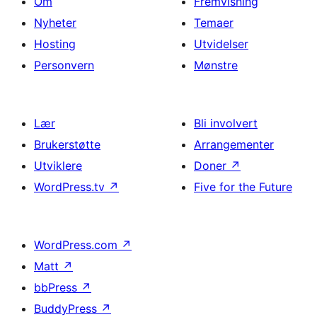
Om
Fremvisning
Nyheter
Temaer
Hosting
Utvidelser
Personvern
Mønstre
Lær
Bli involvert
Brukerstøtte
Arrangementer
Utviklere
Doner
↗
WordPress.tv
↗
Five for the Future
WordPress.com
↗
Matt
↗
bbPress
↗
BuddyPress
↗