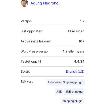
Bidragsytere
Agung Nugroho
Meta
Versjon
1.7
Sist oppdatert
11 år
siden
Aktive installasjoner
10+
WordPress-versjon
4.2 eller nyere
Testet opp til
4.4.34
Språk
English (US)
Stikkord
Indonesian Shipping plugin
JNE
JNE shipping
shipping plugin