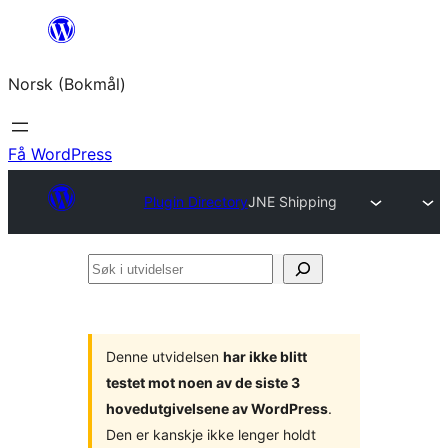
Hopp
til
Norsk (Bokmål)
innhold
Få WordPress
Plugin Directory
JNE Shipping
Søk
i
utvidelser
Denne utvidelsen
har ikke blitt
testet mot noen av de siste 3
hovedutgivelsene av WordPress
.
Den er kanskje ikke lenger holdt