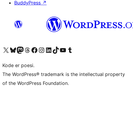
BuddyPress
↗
Besøk vår konto på X
Visit our Bluesky account
Besøk vår Mastodon-konto
Visit our Threads account
Besøk vår Facebook-side
Besøk vår Instagram-konto
Besøk vår LinkedIn-konto
Visit our TikTok account
Visit our YouTube channel
Visit our Tumblr account
Kode er poesi.
The WordPress® trademark is the intellectual property
of the WordPress Foundation.