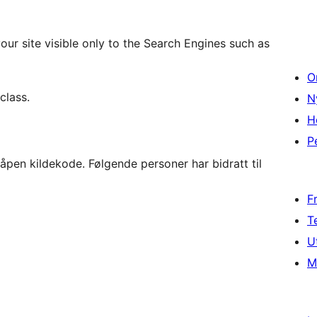
 site visible only to the Search Engines such as
O
class.
N
H
P
n kildekode. Følgende personer har bidratt til
F
T
U
M