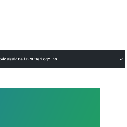
tvidelse
Mine favoritter
Logg inn