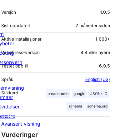
Meta
Versjon
1.0.5
Sist oppdatert
7 måneder
siden
m
Aktive installasjoner
1 000+
yheter
osting
WordPress-versjon
4.4 eller nyere
ersonvern
Testet opp til
6.9.5
Språk
English (US)
remvisning
Stikkord
breadcrumb
google
JSON-LD
emaer
tvidelser
schema
schema.org
ønstre
Avansert visning
Vurderinger