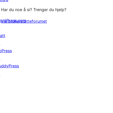
Har du noe å si? Trenger du hjelp?
ordPress.com
Vis brukerstøtteforumet
↗
att
↗
bPress
↗
uddyPress
↗