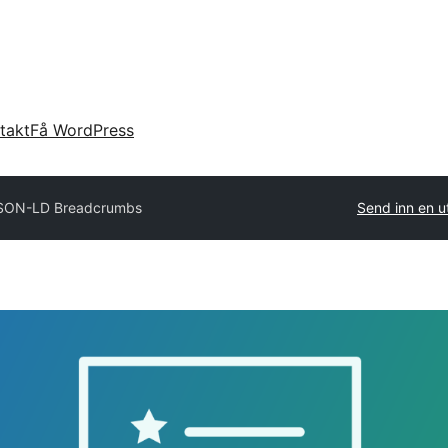
takt
Få WordPress
SON-LD Breadcrumbs
Send inn en u