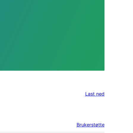
Last ned
Brukerstøtte