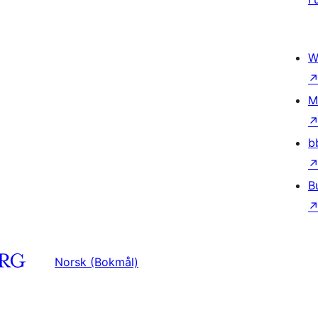
W
M
b
B
Norsk (Bokmål)