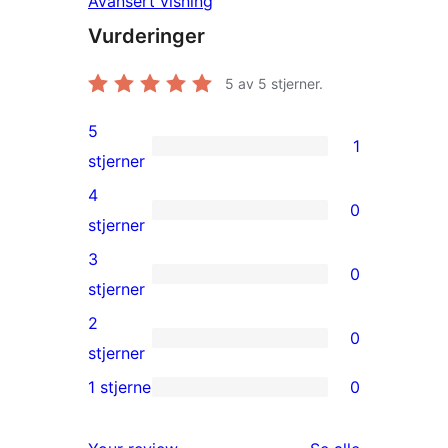
Avansert visning
Vurderinger
5
av 5 stjerner.
5
1
1
stjerner
5-
4
0
star
0
stjerner
review
4-
3
0
star
0
stjerner
reviews
3-
2
0
star
0
stjerner
reviews
2-
1 stjerne
0
0
star
1-
reviews
omtalene