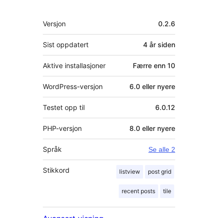
Meta
Versjon
0.2.6
Sist oppdatert
4 år
siden
Aktive installasjoner
Færre enn 10
WordPress-versjon
6.0 eller nyere
Testet opp til
6.0.12
PHP-versjon
8.0 eller nyere
Språk
Se alle 2
Stikkord
listview
post grid
recent posts
tile