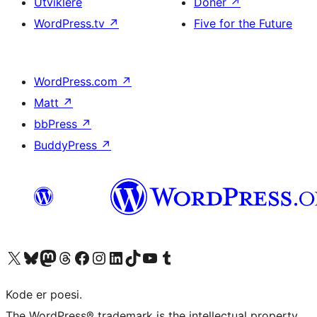
Utviklere
Doner
↗
WordPress.tv
↗
Five for the Future
WordPress.com
↗
Matt
↗
bbPress
↗
BuddyPress
↗
Besøk vår konto på X
Visit our Bluesky account
Besøk vår Mastodon-konto
Visit our Threads account
Besøk vår Facebook-side
Besøk vår Instagram-konto
Besøk vår LinkedIn-konto
Visit our TikTok account
Visit our YouTube channel
Visit our Tumblr account
Kode er poesi.
The WordPress® trademark is the intellectual property