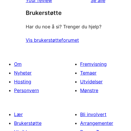
Your review
Se alle
star
Brukerstøtte
reviews
Har du noe å si? Trenger du hjelp?
Vis brukerstøtteforumet
Om
Fremvisning
Nyheter
Temaer
Hosting
Utvidelser
Personvern
Mønstre
Lær
Bli involvert
Brukerstøtte
Arrangementer