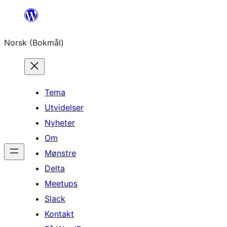
Hopp
til
Norsk (Bokmål)
innhold
Tema
Utvidelser
Nyheter
Om
Mønstre
Delta
Meetups
Slack
Kontakt