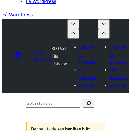
Få WordPress
Få WordPress
Send inn
Send inn
KD Post
Plugin
en
en
Tile
Directory
utvidelse
utvidelse
Listview
Mine
Mine
favoritter
favoritter
Logg inn
Logg inn
Søk
i
utvidelser
Denne utvidelsen
har ikke blitt