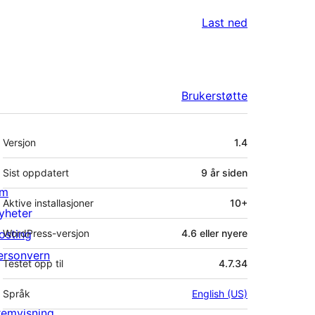
Last ned
Brukerstøtte
Meta
Versjon
1.4
Sist oppdatert
9 år
siden
m
Aktive installasjoner
10+
yheter
osting
WordPress-versjon
4.6 eller nyere
ersonvern
Testet opp til
4.7.34
Språk
English (US)
remvisning