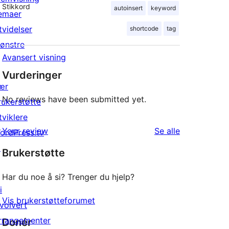
Stikkord
autoinsert
keyword
emaer
tvidelser
shortcode
tag
ønstre
Avansert visning
Vurderinger
ær
No reviews have been submitted yet.
rukerstøtte
tviklere
omtalene
Your review
Se alle
ordPress.tv
↗
Brukerstøtte
Har du noe å si? Trenger du hjelp?
i
Vis brukerstøtteforumet
nvolvert
rrangementer
Donér