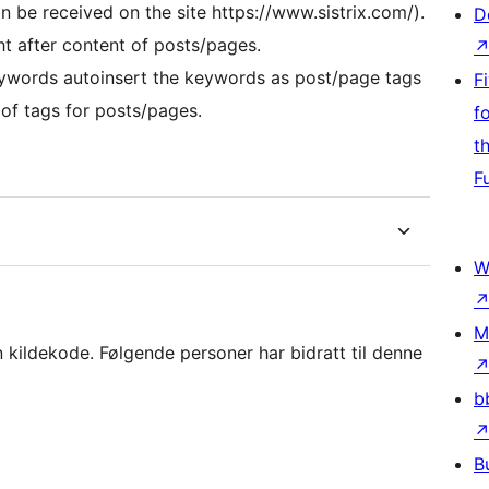
 be received on the site https://www.sistrix.com/).
D
ht after content of posts/pages.
ywords autoinsert the keywords as post/page tags
F
of tags for posts/pages.
f
t
F
W
M
ildekode. Følgende personer har bidratt til denne
b
B