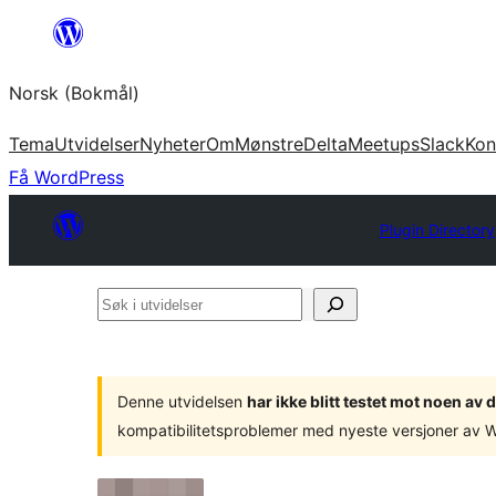
Hopp
til
Norsk (Bokmål)
innhold
Tema
Utvidelser
Nyheter
Om
Mønstre
Delta
Meetups
Slack
Kon
Få WordPress
Plugin Directory
Søk
i
utvidelser
Denne utvidelsen
har ikke blitt testet mot noen a
kompatibilitetsproblemer med nyeste versjoner av 