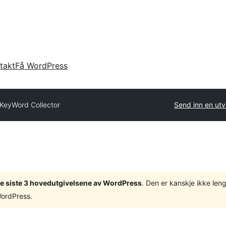
takt
Få WordPress
KeyWord Collector
Send inn en utv
v de siste 3 hovedutgivelsene av WordPress
. Den er kanskje ikke leng
WordPress.