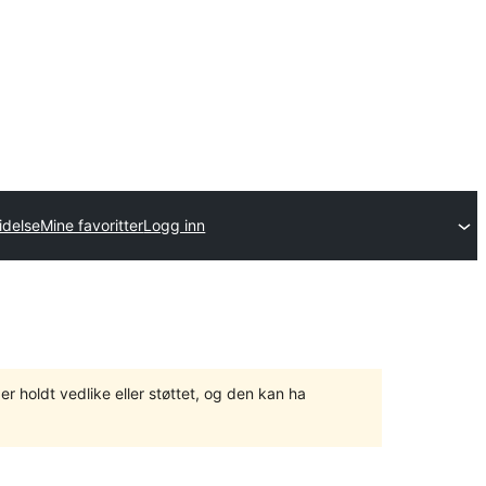
idelse
Mine favoritter
Logg inn
er holdt vedlike eller støttet, og den kan ha