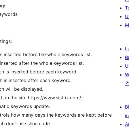
ags
T
keywords
U
M
tings:
L
 inserted before the whole keywords list.
B
inserted after the whole keywords list.
U
 is inserted before each keyword.
W
 is inserted after each keyword.
h will be displayed.
 on the site https://www.sistrix.com/).
omatic keywords update.
Bl
ontrols how many days the keywords are kept before
i
ch don’t use shortcode.
A