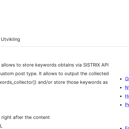
Utvikling
 allows to store keywords obtains via SISTRIX API
custom post type. It allows to output the collected
O
words_collector]) and/or store those keywords as
N
H
P
right after the content
ML
F