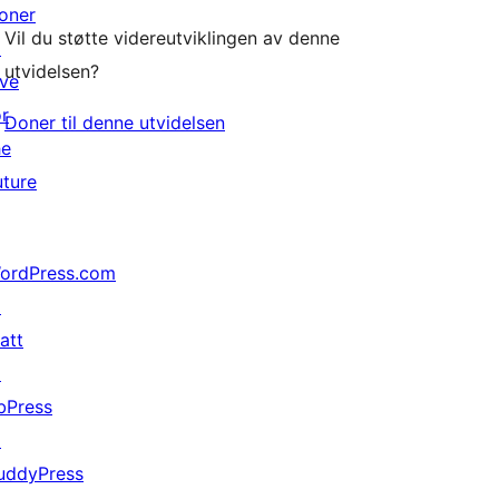
oner
Vil du støtte videreutviklingen av denne
↗
utvidelsen?
ive
or
Doner til denne utvidelsen
he
uture
ordPress.com
↗
att
↗
bPress
↗
uddyPress