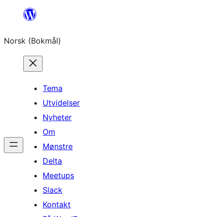
Hopp
til
Norsk (Bokmål)
innhold
Tema
Utvidelser
Nyheter
Om
Mønstre
Delta
Meetups
Slack
Kontakt