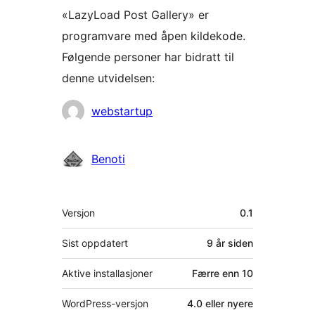
«LazyLoad Post Gallery» er
programvare med åpen kildekode.
Følgende personer har bidratt til
denne utvidelsen:
Bidragsytere
webstartup
Benoti
Meta
Versjon
0.1
Sist oppdatert
9 år
siden
Aktive installasjoner
Færre enn 10
WordPress-versjon
4.0 eller nyere