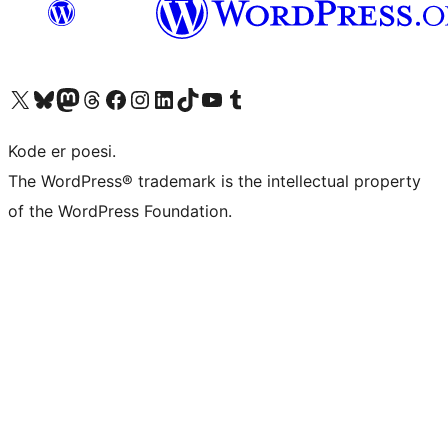
Besøk vår konto på X
Visit our Bluesky account
Besøk vår Mastodon-konto
Visit our Threads account
Besøk vår Facebook-side
Besøk vår Instagram-konto
Besøk vår LinkedIn-konto
Visit our TikTok account
Visit our YouTube channel
Visit our Tumblr account
Kode er poesi.
The WordPress® trademark is the intellectual property
of the WordPress Foundation.