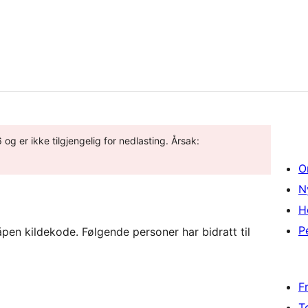
 og er ikke tilgjengelig for nedlasting. Årsak:
O
N
H
P
en kildekode. Følgende personer har bidratt til
F
T