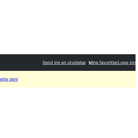
Send inn en utvidelse
Mine favoritter
Logg inn
sette den!