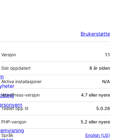
Brukerstøtte
Meta
Versjon
1.1
Sist oppdatert
8 år
siden
m
Aktive installasjoner
N/A
yheter
osting
WordPress-versjon
4.7 eller nyere
ersonvern
Testet opp til
5.0.26
PHP-versjon
5.2 eller nyere
remvisning
Språk
English (US)
emaer