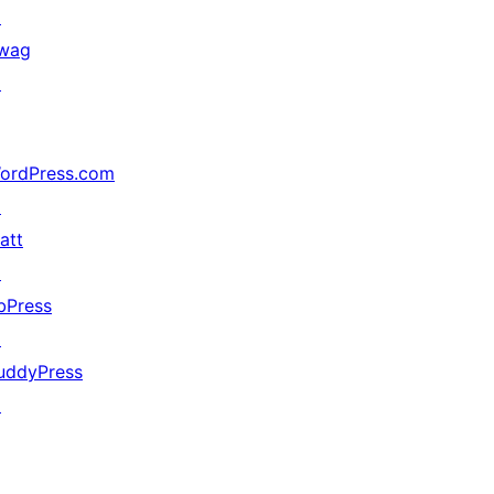
↗
wag
↗
ordPress.com
↗
att
↗
bPress
↗
uddyPress
↗