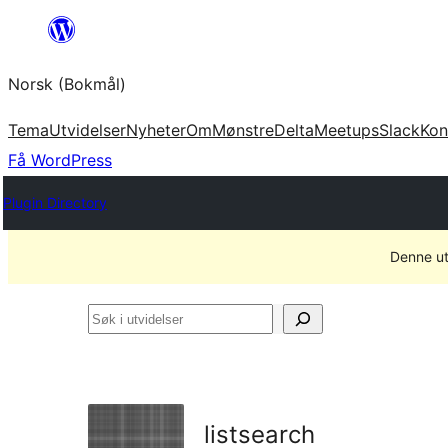
Hopp
til
Norsk (Bokmål)
innhold
Tema
Utvidelser
Nyheter
Om
Mønstre
Delta
Meetups
Slack
Kon
Få WordPress
Plugin Directory
Denne ut
Søk
i
utvidelser
listsearch