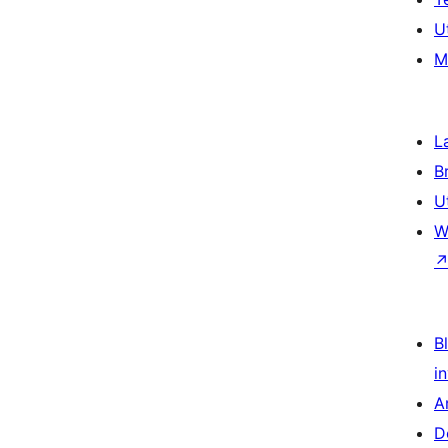
U
M
L
B
U
W
Bl
i
A
D