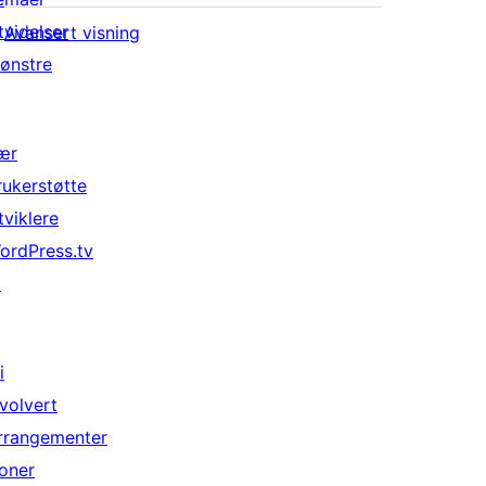
tvidelser
Avansert visning
ønstre
ær
rukerstøtte
tviklere
ordPress.tv
↗
i
nvolvert
rrangementer
oner