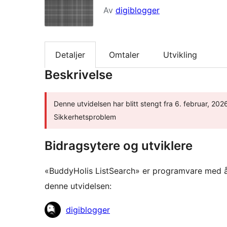
Av
digiblogger
Detaljer
Omtaler
Utvikling
Beskrivelse
Denne utvidelsen har blitt stengt fra 6. februar, 2026
Sikkerhetsproblem
Bidragsytere og utviklere
«BuddyHolis ListSearch» er programvare med åp
denne utvidelsen:
Bidragsytere
digiblogger