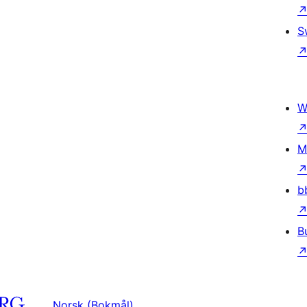
S
W
M
b
B
Norsk (Bokmål)