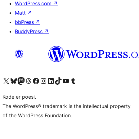
WordPress.com
↗
Matt
↗
bbPress
↗
BuddyPress
↗
Besøk vår konto på X
Visit our Bluesky account
Besøk vår Mastodon-konto
Visit our Threads account
Besøk vår Facebook-side
Besøk vår Instagram-konto
Besøk vår LinkedIn-konto
Visit our TikTok account
Visit our YouTube channel
Visit our Tumblr account
Kode er poesi.
The WordPress® trademark is the intellectual property
of the WordPress Foundation.