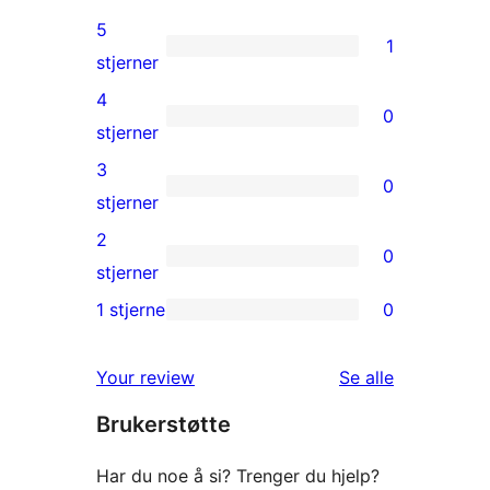
5
1
1
stjerner
5-
4
0
star
0
stjerner
review
4-
3
0
star
0
stjerner
reviews
3-
2
0
star
0
stjerner
reviews
2-
1 stjerne
0
0
star
1-
reviews
omtalene
Your review
Se alle
star
Brukerstøtte
reviews
Har du noe å si? Trenger du hjelp?