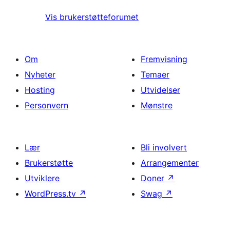
Vis brukerstøtteforumet
Om
Fremvisning
Nyheter
Temaer
Hosting
Utvidelser
Personvern
Mønstre
Lær
Bli involvert
Brukerstøtte
Arrangementer
Utviklere
Doner
↗
WordPress.tv
↗
Swag
↗