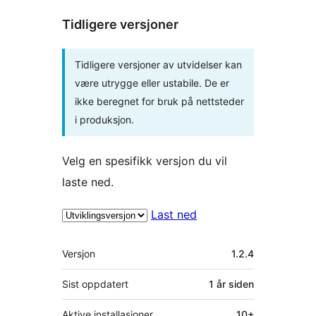
Tidligere versjoner
Tidligere versjoner av utvidelser kan
være utrygge eller ustabile. De er
ikke beregnet for bruk på nettsteder
i produksjon.
Velg en spesifikk versjon du vil
laste ned.
Last ned
Meta
Versjon
1.2.4
Sist oppdatert
1 år
siden
Aktive installasjoner
10+