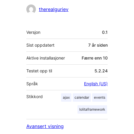
Bidragsytere
therealguriev
Meta
Versjon
0.1
Sist oppdatert
7 år
siden
Aktive installasjoner
Færre enn 10
Testet opp til
5.2.24
Språk
English (US)
Stikkord
ajax
calendar
events
lolitaframework
Avansert visning