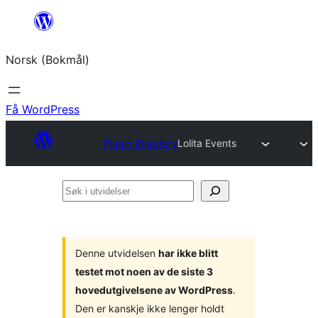
Hopp
til
Norsk (Bokmål)
innhold
Få WordPress
Plugin Directory
Lolita Events
Søk
i
utvidelser
Denne utvidelsen
har ikke blitt
testet mot noen av de siste 3
hovedutgivelsene av WordPress
.
Den er kanskje ikke lenger holdt