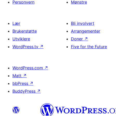
Personvern
Mønstre
Lær
Bli involvert
Brukerstøtte
Arrangementer
Utviklere
Doner
↗
WordPress.tv
↗
Five for the Future
WordPress.com
↗
Matt
↗
bbPress
↗
BuddyPress
↗