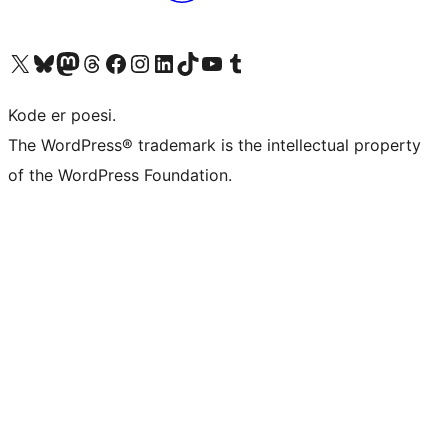
Besøk vår konto på X
Visit our Bluesky account
Besøk vår Mastodon-konto
Visit our Threads account
Besøk vår Facebook-side
Besøk vår Instagram-konto
Besøk vår LinkedIn-konto
Visit our TikTok account
Visit our YouTube channel
Visit our Tumblr account
Kode er poesi.
The WordPress® trademark is the intellectual property
of the WordPress Foundation.