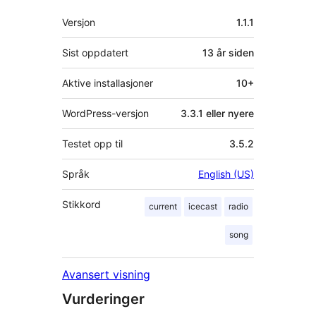
Meta
Versjon
1.1.1
Sist oppdatert
13 år
siden
Aktive installasjoner
10+
WordPress-versjon
3.3.1 eller nyere
Testet opp til
3.5.2
Språk
English (US)
Stikkord
current
icecast
radio
song
Avansert visning
Vurderinger