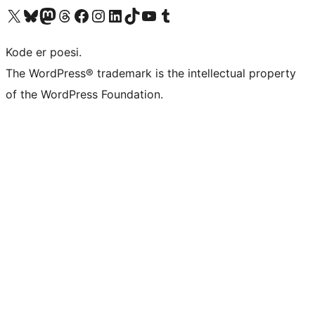
Besøk vår konto på X
Visit our Bluesky account
Besøk vår Mastodon-konto
Visit our Threads account
Besøk vår Facebook-side
Besøk vår Instagram-konto
Besøk vår LinkedIn-konto
Visit our TikTok account
Visit our YouTube channel
Visit our Tumblr account
Kode er poesi.
The WordPress® trademark is the intellectual property
of the WordPress Foundation.