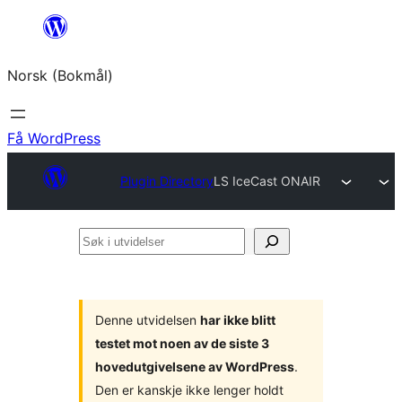
Hopp
til
Norsk (Bokmål)
innhold
Få WordPress
Plugin Directory
LS IceCast ONAIR
Søk
i
utvidelser
Denne utvidelsen
har ikke blitt
testet mot noen av de siste 3
hovedutgivelsene av WordPress
.
Den er kanskje ikke lenger holdt