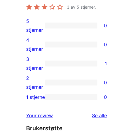
3
av 5 stjerner.
5
0
0
stjerner
5-
4
0
star
0
stjerner
reviews
4-
3
1
star
1
stjerner
reviews
3-
2
0
star
0
stjerner
review
2-
1 stjerne
0
0
star
1-
reviews
omtalene
Your review
Se alle
star
Brukerstøtte
reviews