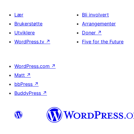
Lær
Bli involvert
Brukerstøtte
Arrangementer
Utviklere
Doner
↗
WordPress.tv
↗
Five for the Future
WordPress.com
↗
Matt
↗
bbPress
↗
BuddyPress
↗