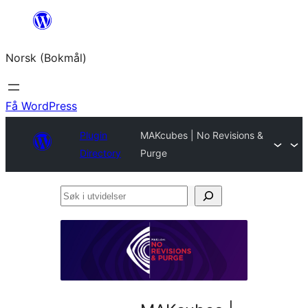
Hopp
til
Norsk (Bokmål)
innhold
Få WordPress
Plugin
MAKcubes | No Revisions &
Directory
Purge
Søk
i
utvidelser