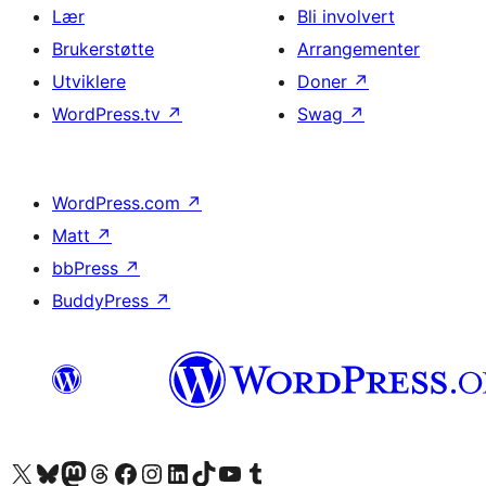
Lær
Bli involvert
Brukerstøtte
Arrangementer
Utviklere
Doner
↗
WordPress.tv
↗
Swag
↗
WordPress.com
↗
Matt
↗
bbPress
↗
BuddyPress
↗
Besøk vår konto på X
Visit our Bluesky account
Besøk vår Mastodon-konto
Visit our Threads account
Besøk vår Facebook-side
Besøk vår Instagram-konto
Besøk vår LinkedIn-konto
Visit our TikTok account
Visit our YouTube channel
Visit our Tumblr account