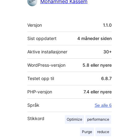
Bidragsytere
Mohammed Kassem
Meta
Versjon
1.1.0
Sist oppdatert
4 måneder
siden
Aktive installasjoner
30+
WordPress-versjon
5.8 eller nyere
Testet opp til
6.8.7
PHP-versjon
7.4 eller nyere
Språk
Se alle 6
Stikkord
Optimize
performance
Purge
reduce