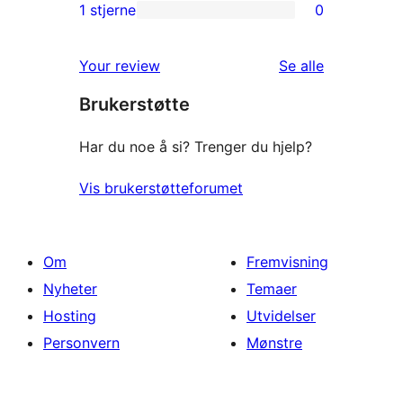
reviews
2-
1 stjerne
0
0
star
1-
reviews
omtalene
Your review
Se alle
star
Brukerstøtte
reviews
Har du noe å si? Trenger du hjelp?
Vis brukerstøtteforumet
Om
Fremvisning
Nyheter
Temaer
Hosting
Utvidelser
Personvern
Mønstre