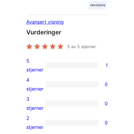
revisions
Avansert visning
Vurderinger
5
av 5 stjerner.
5
1
1
stjerner
5-
4
0
star
0
stjerner
review
4-
3
0
star
0
stjerner
reviews
3-
2
0
star
0
stjerner