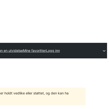
nn en utvidelse
Mine favoritter
Logg inn
er holdt vedlike eller støttet, og den kan ha