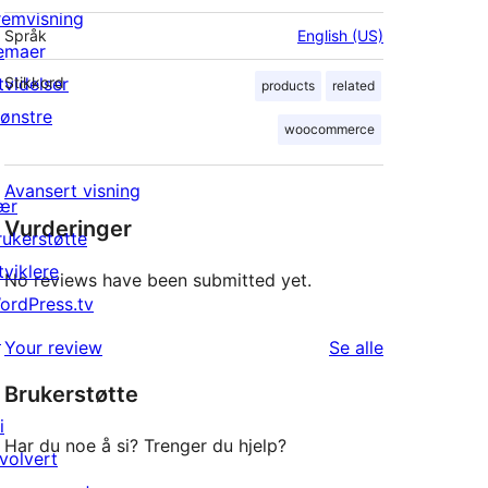
remvisning
Språk
English (US)
emaer
tvidelser
Stikkord
products
related
ønstre
woocommerce
Avansert visning
ær
Vurderinger
rukerstøtte
tviklere
No reviews have been submitted yet.
ordPress.tv
↗
omtalene
Your review
Se alle
Brukerstøtte
i
Har du noe å si? Trenger du hjelp?
nvolvert