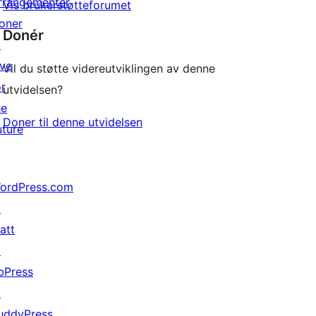
rrangementer
Vis brukerstøtteforumet
oner
Donér
↗
ive
Vil du støtte videreutviklingen av denne
or
utvidelsen?
he
Doner til denne utvidelsen
uture
ordPress.com
↗
att
↗
bPress
↗
uddyPress