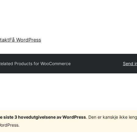
takt
Få WordPress
Related Products for WooCommerce
Send i
v de siste 3 hovedutgivelsene av WordPress
. Den er kanskje ikke leng
WordPress.