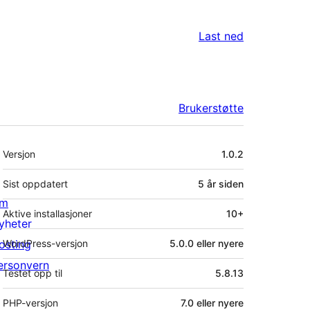
Last ned
Brukerstøtte
Meta
Versjon
1.0.2
Sist oppdatert
5 år
siden
m
Aktive installasjoner
10+
yheter
osting
WordPress-versjon
5.0.0 eller nyere
ersonvern
Testet opp til
5.8.13
PHP-versjon
7.0 eller nyere