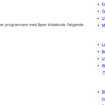
F
T
U
er programvare med åpen kildekode. Følgende
M
L
B
U
W
Bl
i