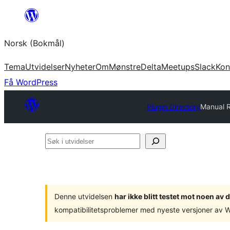
Hopp
til
Norsk (Bokmål)
innhold
Tema
Utvidelser
Nyheter
Om
Mønstre
Delta
Meetups
Slack
Kon
Få WordPress
Plugin Directory
Manual 
Søk
i
utvidelser
Denne utvidelsen
har ikke blitt testet mot noen a
kompatibilitetsproblemer med nyeste versjoner av 