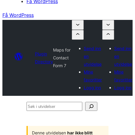
Få WordPress
Få WordPress
Send inn
Send inn
Maps for
Plugin
en
en
Contact
Directory
utvidelse
utvidelse
Form 7
Mine
Mine
favoritter
favoritter
Logg inn
Logg inn
Søk
i
utvidelser
Denne utvidelsen
har ikke blitt