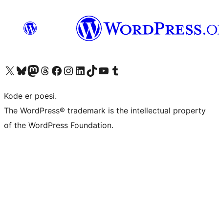
Besøk vår konto på X
Visit our Bluesky account
Besøk vår Mastodon-konto
Visit our Threads account
Besøk vår Facebook-side
Besøk vår Instagram-konto
Besøk vår LinkedIn-konto
Visit our TikTok account
Visit our YouTube channel
Visit our Tumblr account
Kode er poesi.
The WordPress® trademark is the intellectual property
of the WordPress Foundation.