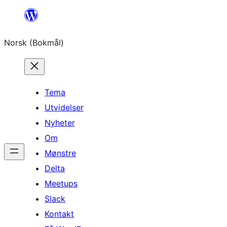
Hopp
til
Norsk (Bokmål)
innhold
Tema
Utvidelser
Nyheter
Om
Mønstre
Delta
Meetups
Slack
Kontakt