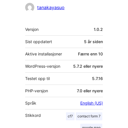
Bidragsytere
tanakayasuo
Meta
Versjon
1.0.2
Sist oppdatert
5 år
siden
Aktive installasjoner
Færre enn 10
WordPress-versjon
5.7.2 eller nyere
Testet opp til
5.7.16
PHP-versjon
7.0 eller nyere
Språk
English (US)
Stikkord
cf7
contact form 7
google map