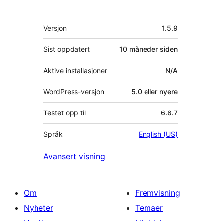
Meta
Versjon
1.5.9
Sist oppdatert
10 måneder
siden
Aktive installasjoner
N/A
WordPress-versjon
5.0 eller nyere
Testet opp til
6.8.7
Språk
English (US)
Avansert visning
Om
Fremvisning
Nyheter
Temaer