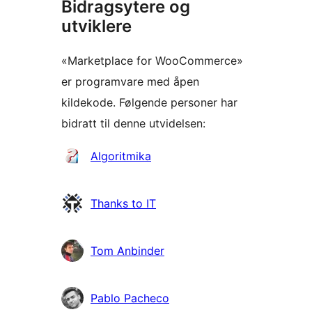
Bidragsytere og
utviklere
«Marketplace for WooCommerce»
er programvare med åpen
kildekode. Følgende personer har
bidratt til denne utvidelsen:
Bidragsytere
Algoritmika
Thanks to IT
Tom Anbinder
Pablo Pacheco