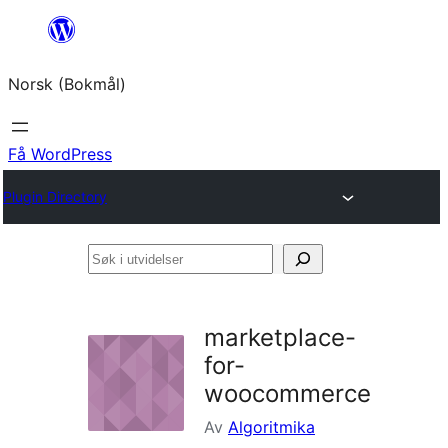
Hopp
til
Norsk (Bokmål)
innhold
Få WordPress
Plugin Directory
Søk
i
utvidelser
marketplace-
for-
woocommerce
Av
Algoritmika