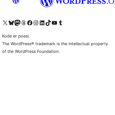
Besøk vår konto på X
Visit our Bluesky account
Besøk vår Mastodon-konto
Visit our Threads account
Besøk vår Facebook-side
Besøk vår Instagram-konto
Besøk vår LinkedIn-konto
Visit our TikTok account
Visit our YouTube channel
Visit our Tumblr account
Kode er poesi.
The WordPress® trademark is the intellectual property
of the WordPress Foundation.