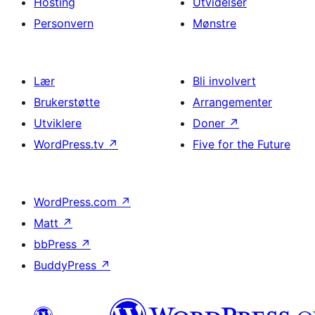
Hosting
Utvidelser
Personvern
Mønstre
Lær
Bli involvert
Brukerstøtte
Arrangementer
Utviklere
Doner
↗
WordPress.tv
↗
Five for the Future
WordPress.com
↗
Matt
↗
bbPress
↗
BuddyPress
↗