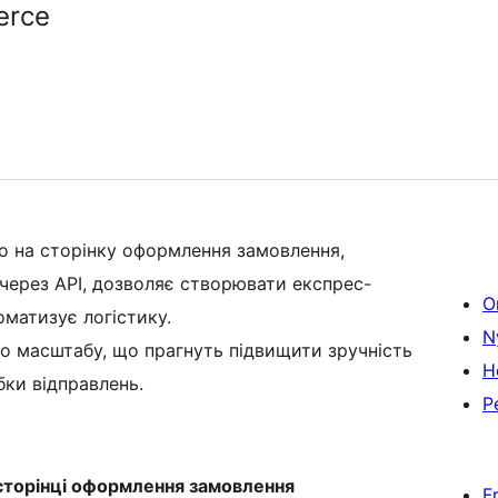
erce
мо на сторінку оформлення замовлення,
через API, дозволяє створювати експрес-
O
оматизує логістику.
N
го масштабу, що прагнуть підвищити зручність
H
ки відправлень.
P
а сторінці оформлення замовлення
F