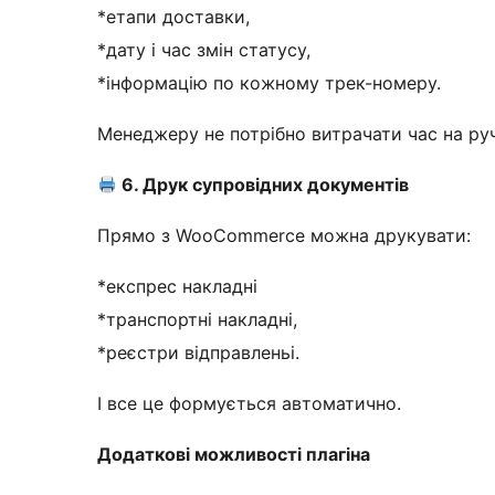
*етапи доставки,
*дату і час змін статусу,
*інформацію по кожному трек-номеру.
Менеджеру не потрібно витрачати час на руч
6. Друк супровідних документів
Прямо з WooCommerce можна друкувати:
*експрес накладні
*транспортні накладні,
*реєстри відправленьі.
І все це формується автоматично.
Додаткові можливості плагіна