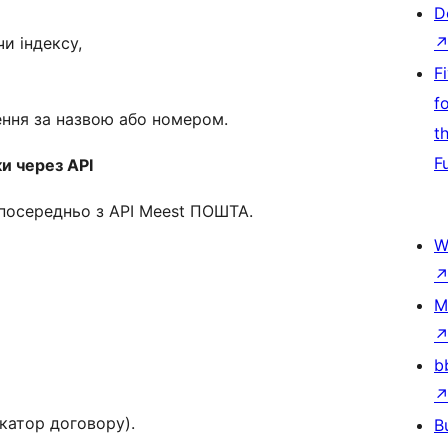
D
и індексу,
F
f
ення за назвою або номером.
t
F
и через API
зпосередньо з API Meest ПОШТА.
W
M
b
катор договору).
B