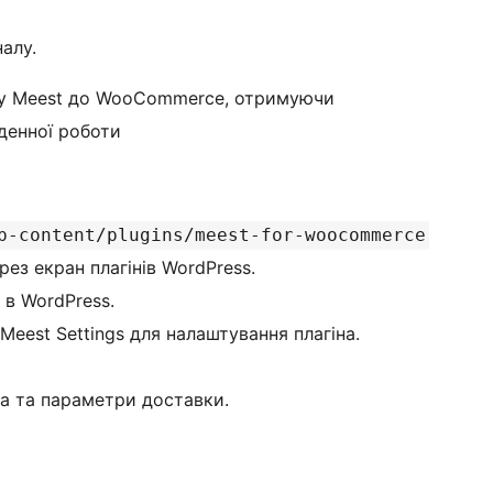
алу.
ку Meest до WooCommerce, отримуючи
денної роботи
p-content/plugins/meest-for-woocommerce
рез екран плагінів WordPress.
 в WordPress.
est Settings для налаштування плагіна.
а та параметри доставки.