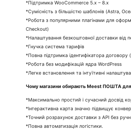
*Підтримка WooCommerce 5.x – 8.x
*Сумісність з більшістю шаблонів (Astra, Oc
*Робота з популярними плагінами для оформ
Checkout)
*Налаштування безкоштовної доставки від п
*Гнучка система тарифів
*Повна підтримка ідентифікатора договору (
*Робота без модифікацій ядра WordPress
*Легке встановлення та інтуїтивні налаштув
Чому магазини обирають Meest ПОШТА д
*Максимально простий і сучасний досвід ко
*Інтерактивна карта значно підвищує конвер
*Точний розрахунок доставки з API без ручн
*Повна автоматизація логістики.