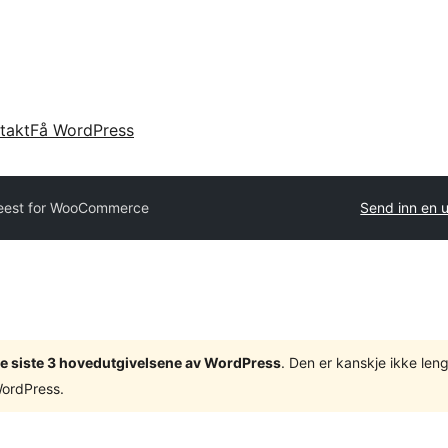
takt
Få WordPress
est for WooCommerce
Send inn en u
v de siste 3 hovedutgivelsene av WordPress
. Den er kanskje ikke leng
WordPress.