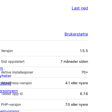
Last ned
Brukerstøtte
Meta
Versjon
1.5.5
Sist oppdatert
7 måneder
siden
m
Aktive installasjoner
70+
yheter
osting
WordPress-versjon
4.1 eller nyere
ersonvern
Testet opp til
6.7.6
PHP-versjon
7.0 eller nyere
remvisning