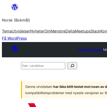
Hopp
til
Norsk (Bokmål)
innhold
Tema
Utvidelser
Nyheter
Om
Mønstre
Delta
Meetups
Slack
Kon
Få WordPress
Plugin Directory
Me
Søk
i
utvidelser
Denne utvidelsen
har ikke blitt testet mot noen a
kompatibilitetsproblemer med nyeste versjoner av 