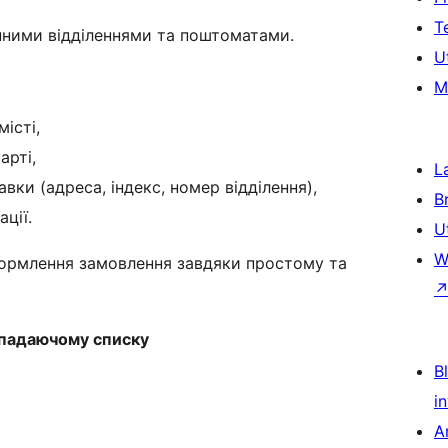
T
упними відділеннями та поштоматами.
U
M
істі,
арті,
L
вки (адреса, індекс, номер відділення),
B
ції.
U
W
формлення замовлення завдяки простому та
випадаючому списку
Bl
i
A