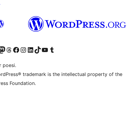
↗
r Bluesky account
søk vår Mastodon-konto
Visit our Threads account
Besøk vår Facebook-side
Besøk vår Instagram-konto
Besøk vår LinkedIn-konto
Visit our TikTok account
Visit our YouTube channel
Visit our Tumblr account
 poesi.
rdPress® trademark is the intellectual property of the
ess Foundation.