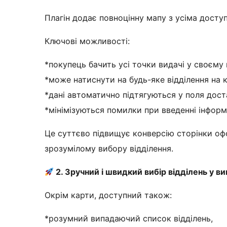
Плагін додає повноцінну мапу з усіма дост
Ключові можливості:
*покупець бачить усі точки видачі у своєму м
*може натиснути на будь-яке відділення на к
*дані автоматично підтягуються у поля доста
*мінімізуються помилки при введенні інформа
Це суттєво підвищує конверсію сторінки о
зрозумілому вибору відділення.
2. Зручний і швидкий вибір відділень у 
Окрім карти, доступний також:
*розумний випадаючий список відділень,