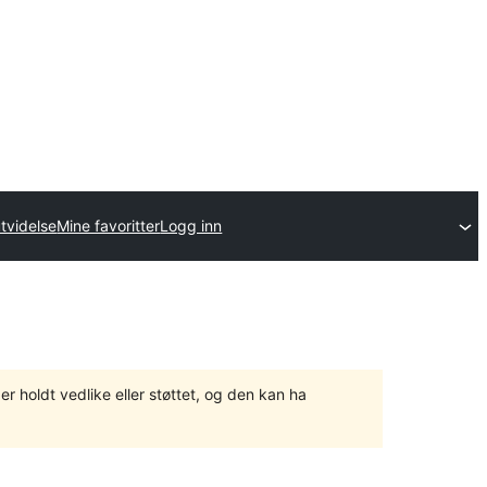
tvidelse
Mine favoritter
Logg inn
er holdt vedlike eller støttet, og den kan ha