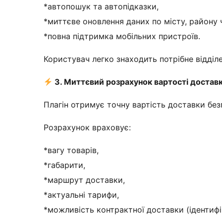
*автопошук та автопідказки,
*миттєве оновлення даних по місту, району ч
*повна підтримка мобільних пристроїв.
Користувач легко знаходить потрібне відділ
3. Миттєвий розрахунок вартості доставк
Плагін отримує точну вартість доставки бе
Розрахунок враховує:
*вагу товарів,
*габарити,
*маршрут доставки,
*актуальні тарифи,
*можливість контрактної доставки (ідентифі