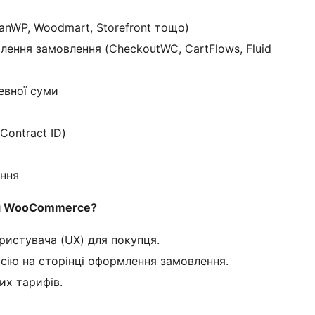
eanWP, Woodmart, Storefront тощо)
лення замовлення (CheckoutWC, CartFlows, Fluid
евної суми
Contract ID)
ання
ля WooCommerce?
ристувача (UX) для покупця.
сію на сторінці оформлення замовлення.
их тарифів.