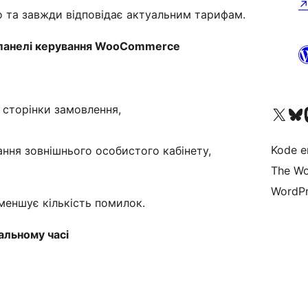
 та завжди відповідає актуальним тарифам.
з панелі керування WooCommerce
і сторінки замовлення,
Besøk vår konto på X
Visit ou
Be
Kode er
ння зовнішнього особистого кабінету,
The Wo
WordPr
меншує кількість помилок.
альному часі