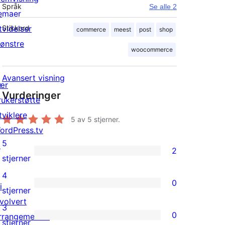
Språk
Se alle 2
emaer
tvidelser
Stikkord
commerce
meest
post
shop
ønstre
woocommerce
Avansert visning
ær
Vurderinger
rukerstøtte
tviklere
5
av 5 stjerner.
ordPress.tv
5
↗
2
2
stjerner
5-
4
0
i
star
0
stjerner
nvolvert
reviews
4-
3
0
rrangementer
star
0
stjerner