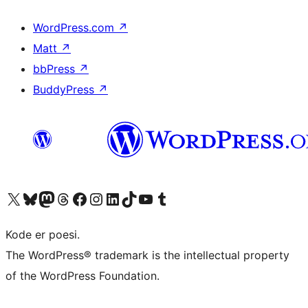
WordPress.com
↗
Matt
↗
bbPress
↗
BuddyPress
↗
Besøk vår konto på X
Visit our Bluesky account
Besøk vår Mastodon-konto
Visit our Threads account
Besøk vår Facebook-side
Besøk vår Instagram-konto
Besøk vår LinkedIn-konto
Visit our TikTok account
Visit our YouTube channel
Visit our Tumblr account
Kode er poesi.
The WordPress® trademark is the intellectual property
of the WordPress Foundation.