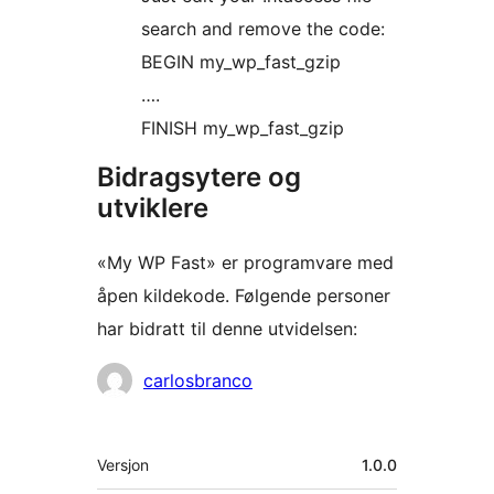
search and remove the code:
BEGIN my_wp_fast_gzip
….
FINISH my_wp_fast_gzip
Bidragsytere og
utviklere
«My WP Fast» er programvare med
åpen kildekode. Følgende personer
har bidratt til denne utvidelsen:
Bidragsytere
carlosbranco
Meta
Versjon
1.0.0