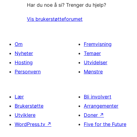
Har du noe å si? Trenger du hjelp?
Vis brukerstøtteforumet
Om
Fremvisning
Nyheter
Temaer
Hosting
Utvidelser
Personvern
Mønstre
Lær
Bli involvert
Brukerstøtte
Arrangementer
Utviklere
Doner
↗
WordPress.tv
↗
Five for the Future