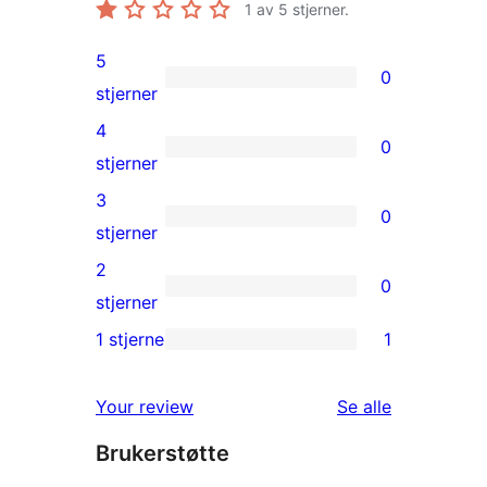
1
av 5 stjerner.
5
0
0
stjerner
5-
4
0
star
0
stjerner
reviews
4-
3
0
star
0
stjerner
reviews
3-
2
0
star
0
stjerner
reviews
2-
1 stjerne
1
1
star
1-
reviews
omtalene
Your review
Se alle
star
Brukerstøtte
review