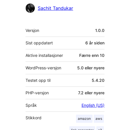
Sachit Tandukar
Meta
Versjon
1.0.0
Sist oppdatert
6 år
siden
Aktive installasjoner
Færre enn 10
WordPress-versjon
5.0 eller nyere
Testet opp til
5.4.20
PHP-versjon
7.2 eller nyere
Språk
English (US)
Stikkord
amazon
aws