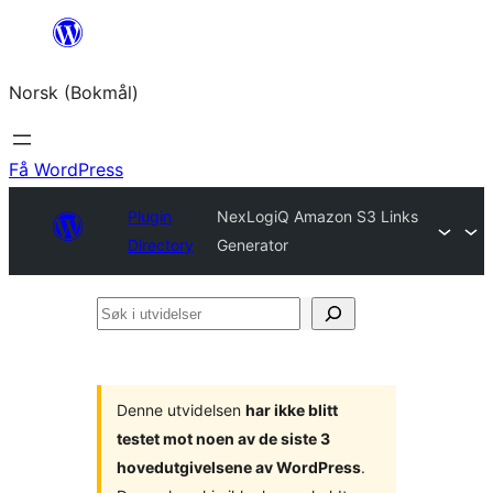
Hopp
til
Norsk (Bokmål)
innhold
Få WordPress
Plugin
NexLogiQ Amazon S3 Links
Directory
Generator
Søk
i
utvidelser
Denne utvidelsen
har ikke blitt
testet mot noen av de siste 3
hovedutgivelsene av WordPress
.