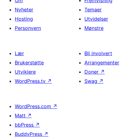
Om
Fremvisning
Nyheter
Temaer
Hosting
Utvidelser
Personvern
Mønstre
Lær
Bli involvert
Brukerstøtte
Arrangementer
Utviklere
Doner
↗
WordPress.tv
↗
Swag
↗
WordPress.com
↗
Matt
↗
bbPress
↗
BuddyPress
↗