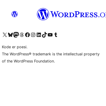
Besøk vår konto på X
Visit our Bluesky account
Besøk vår Mastodon-konto
Visit our Threads account
Besøk vår Facebook-side
Besøk vår Instagram-konto
Besøk vår LinkedIn-konto
Visit our TikTok account
Visit our YouTube channel
Visit our Tumblr account
Kode er poesi.
The WordPress® trademark is the intellectual property
of the WordPress Foundation.