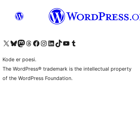
Besøk vår konto på X
Visit our Bluesky account
Besøk vår Mastodon-konto
Visit our Threads account
Besøk vår Facebook-side
Besøk vår Instagram-konto
Besøk vår LinkedIn-konto
Visit our TikTok account
Visit our YouTube channel
Visit our Tumblr account
Kode er poesi.
The WordPress® trademark is the intellectual property
of the WordPress Foundation.