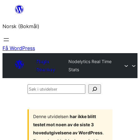
Hopp
til
Norsk (Bokmål)
innhold
Få WordPress
Plugin
Nodelytics Real Time
Directory
Stats
Søk
i
utvidelser
Denne utvidelsen
har ikke blitt
testet mot noen av de siste 3
hovedutgivelsene av WordPress
.