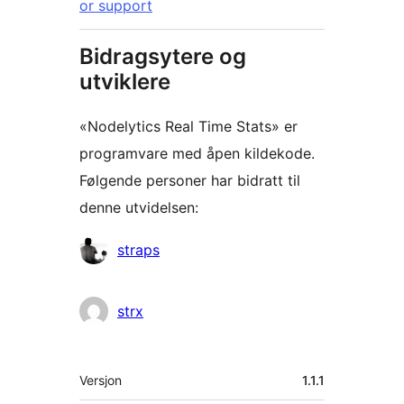
or support
Bidragsytere og
utviklere
«Nodelytics Real Time Stats» er
programvare med åpen kildekode.
Følgende personer har bidratt til
denne utvidelsen:
Bidragsytere
straps
strx
Meta
Versjon
1.1.1