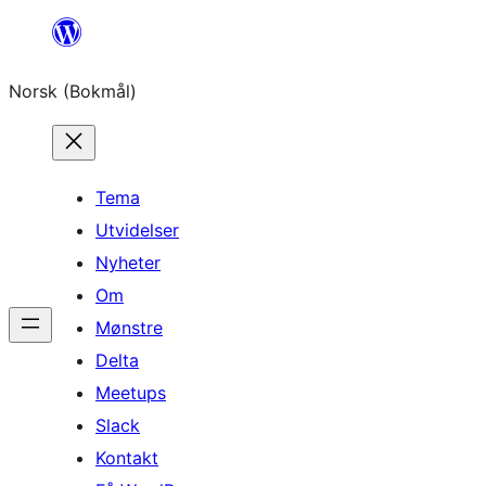
Hopp
til
Norsk (Bokmål)
innhold
Tema
Utvidelser
Nyheter
Om
Mønstre
Delta
Meetups
Slack
Kontakt