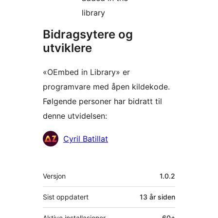
library
Bidragsytere og
utviklere
«OEmbed in Library» er
programvare med åpen kildekode.
Følgende personer har bidratt til
denne utvidelsen:
Bidragsytere
Cyril Batillat
Meta
Versjon
1.0.2
Sist oppdatert
13 år
siden
Aktive installasjoner
60+