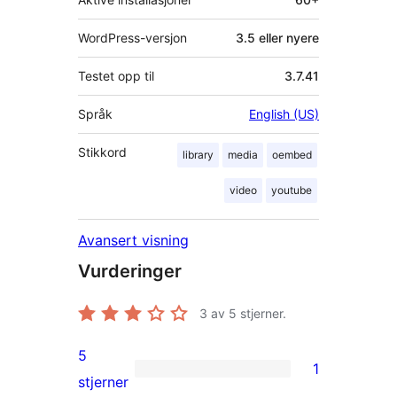
WordPress-versjon
3.5 eller nyere
Testet opp til
3.7.41
Språk
English (US)
Stikkord
library
media
oembed
video
youtube
Avansert visning
Vurderinger
3
av 5 stjerner.
5
1
1
stjerner