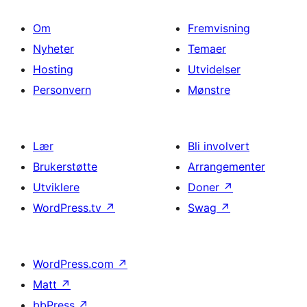
Om
Fremvisning
Nyheter
Temaer
Hosting
Utvidelser
Personvern
Mønstre
Lær
Bli involvert
Brukerstøtte
Arrangementer
Utviklere
Doner
↗
WordPress.tv
↗
Swag
↗
WordPress.com
↗
Matt
↗
bbPress
↗