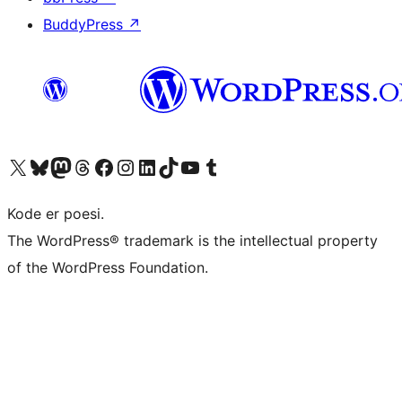
BuddyPress
↗
Besøk vår konto på X
Visit our Bluesky account
Besøk vår Mastodon-konto
Visit our Threads account
Besøk vår Facebook-side
Besøk vår Instagram-konto
Besøk vår LinkedIn-konto
Visit our TikTok account
Visit our YouTube channel
Visit our Tumblr account
Kode er poesi.
The WordPress® trademark is the intellectual property
of the WordPress Foundation.