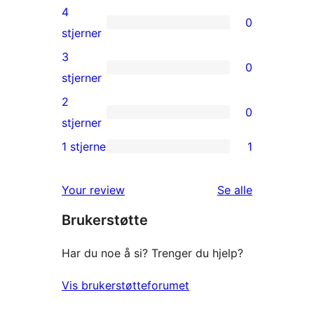
5-
4
0
star
0
stjerner
review
4-
3
0
star
0
stjerner
reviews
3-
2
0
star
0
stjerner
reviews
2-
1 stjerne
1
1
star
1-
reviews
omtalene
Your review
Se alle
star
Brukerstøtte
review
Har du noe å si? Trenger du hjelp?
Vis brukerstøtteforumet