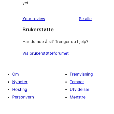
yet.
omtalene
Your review
Se alle
Brukerstøtte
Har du noe å si? Trenger du hjelp?
Vis brukerstøtteforumet
Om
Fremvisning
Nyheter
Temaer
Hosting
Utvidelser
Personvern
Mønstre