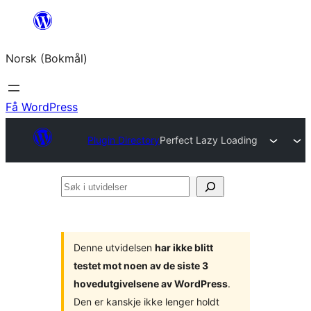
Hopp
til
Norsk (Bokmål)
innhold
Få WordPress
Plugin Directory
Perfect Lazy Loading
Søk
i
utvidelser
Denne utvidelsen
har ikke blitt
testet mot noen av de siste 3
hovedutgivelsene av WordPress
.
Den er kanskje ikke lenger holdt