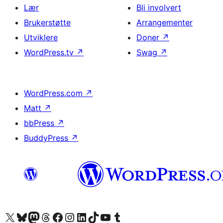
Lær
Bli involvert
Brukerstøtte
Arrangementer
Utviklere
Doner
↗
WordPress.tv
↗
Swag
↗
WordPress.com
↗
Matt
↗
bbPress
↗
BuddyPress
↗
Besøk vår konto på X
Visit our Bluesky account
Besøk vår Mastodon-konto
Visit our Threads account
Besøk vår Facebook-side
Besøk vår Instagram-konto
Besøk vår LinkedIn-konto
Visit our TikTok account
Visit our YouTube channel
Visit our Tumblr account