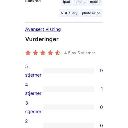
Stikkord
ipad
iphone
mobile
NGGallery
photoswipe
Avansert visning
Vurderinger
4.5
av 5 stjerner.
5
9
9
stjerner
5-
4
1
star
1
stjerner
reviews
4-
3
0
star
0
stjerner
review
3-
2
0