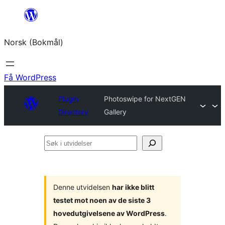
Hopp
til
Norsk (Bokmål)
innhold
Få WordPress
Plugin
Photoswipe for NextGEN
Directory
Gallery
Søk
i
utvidelser
Denne utvidelsen
har ikke blitt
testet mot noen av de siste 3
hovedutgivelsene av WordPress
.