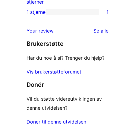
star
0
stjerner
reviews
2-
1 stjerne
1
1
star
1-
reviews
omtalene
Your review
Se alle
star
Brukerstøtte
review
Har du noe å si? Trenger du hjelp?
Vis brukerstøtteforumet
Donér
Vil du støtte videreutviklingen av
denne utvidelsen?
Doner til denne utvidelsen