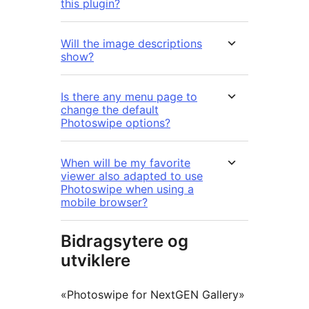
this plugin?
Will the image descriptions
show?
Is there any menu page to
change the default
Photoswipe options?
When will be my favorite
viewer also adapted to use
Photoswipe when using a
mobile browser?
Bidragsytere og
utviklere
«Photoswipe for NextGEN Gallery»