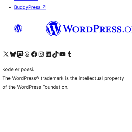
BuddyPress
↗
Besøk vår konto på X
Visit our Bluesky account
Besøk vår Mastodon-konto
Visit our Threads account
Besøk vår Facebook-side
Besøk vår Instagram-konto
Besøk vår LinkedIn-konto
Visit our TikTok account
Visit our YouTube channel
Visit our Tumblr account
Kode er poesi.
The WordPress® trademark is the intellectual property
of the WordPress Foundation.