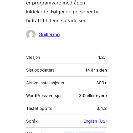
er programvare med åpen
kildekode. Følgende personer har
bidratt til denne utvidelsen:
Bidragsytere
Guillermo
Meta
Versjon
1.2.1
Sist oppdatert
14 år
siden
Aktive installasjoner
300+
WordPress-versjon
3.0 eller nyere
Testet opp til
3.4.2
Språk
English (US)