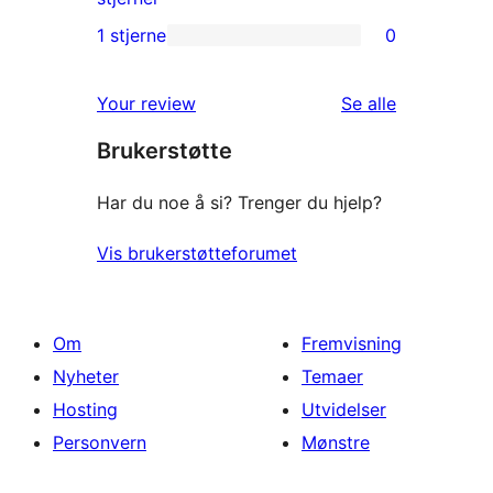
reviews
2-
1 stjerne
0
0
star
1-
reviews
omtalene
Your review
Se alle
star
Brukerstøtte
reviews
Har du noe å si? Trenger du hjelp?
Vis brukerstøtteforumet
Om
Fremvisning
Nyheter
Temaer
Hosting
Utvidelser
Personvern
Mønstre