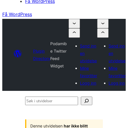
Få WordPress
Få WordPress
Podamib
Send inn
Send inn
Plugin
e Twitter
en
en
Directory
Feed
utvidelse
utvidelse
Widget
Mine
Mine
favoritter
favoritter
Logg inn
Logg inn
Søk
i
utvidelser
Denne utvidelsen
har ikke blitt