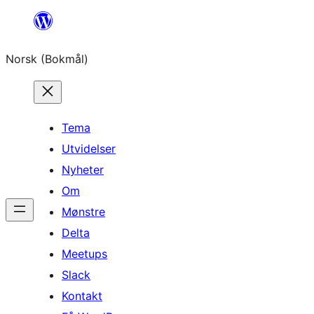
Hopp
til
Norsk (Bokmål)
innhold
Tema
Utvidelser
Nyheter
Om
Mønstre
Delta
Meetups
Slack
Kontakt