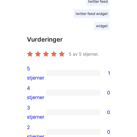
twitter feed
twitter feed widget
widget
Vurderinger
5
av 5 stjerner.
5
1
1
stjerner
5-
4
0
star
0
stjerner
review
4-
3
0
star
0
stjerner
reviews
3-
2
0
star
0
stjerner