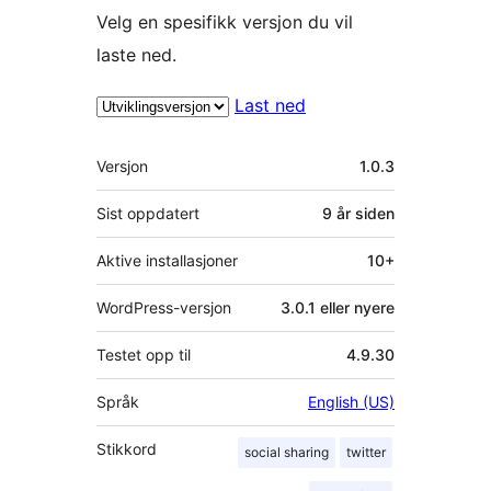
Velg en spesifikk versjon du vil
laste ned.
Last ned
Meta
Versjon
1.0.3
Sist oppdatert
9 år
siden
Aktive installasjoner
10+
WordPress-versjon
3.0.1 eller nyere
Testet opp til
4.9.30
Språk
English (US)
Stikkord
social sharing
twitter