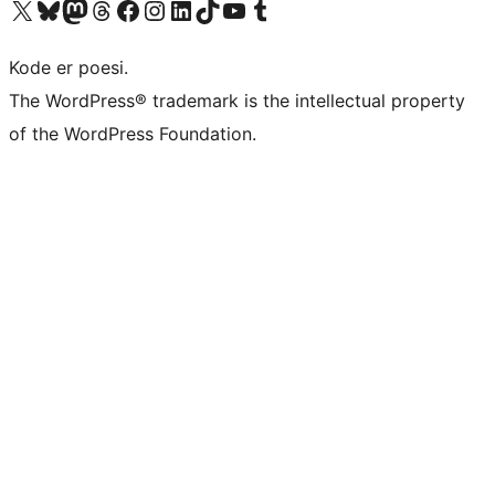
Besøk vår konto på X
Visit our Bluesky account
Besøk vår Mastodon-konto
Visit our Threads account
Besøk vår Facebook-side
Besøk vår Instagram-konto
Besøk vår LinkedIn-konto
Visit our TikTok account
Visit our YouTube channel
Visit our Tumblr account
Kode er poesi.
The WordPress® trademark is the intellectual property
of the WordPress Foundation.