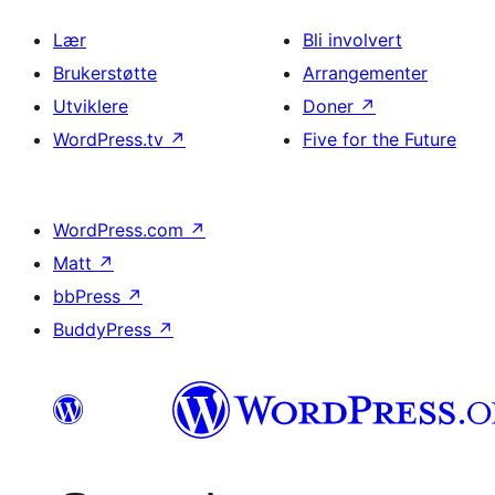
Lær
Bli involvert
Brukerstøtte
Arrangementer
Utviklere
Doner
↗
WordPress.tv
↗
Five for the Future
WordPress.com
↗
Matt
↗
bbPress
↗
BuddyPress
↗