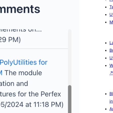
T
U
M
L
B
U
W
Bl
i
A