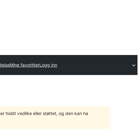
delse
Mine favoritter
Logg inn
er holdt vedlike eller støttet, og den kan ha