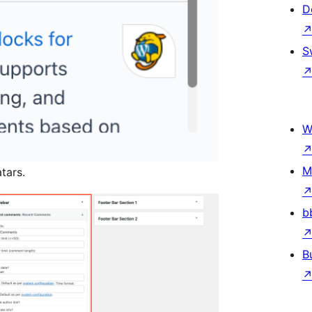
D
S
W
M
tars.
b
B