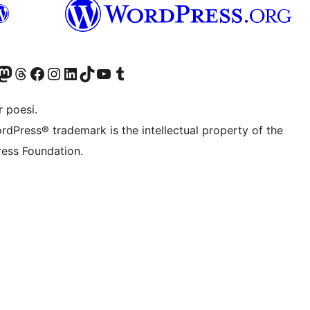
r Bluesky account
søk vår Mastodon-konto
Visit our Threads account
Besøk vår Facebook-side
Besøk vår Instagram-konto
Besøk vår LinkedIn-konto
Visit our TikTok account
Visit our YouTube channel
Visit our Tumblr account
 poesi.
rdPress® trademark is the intellectual property of the
ess Foundation.