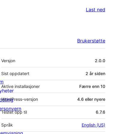
Last ned
Brukerstøtte
Meta
Versjon
2.0.0
Sist oppdatert
2 år
siden
m
Aktive installasjoner
Færre enn 10
yheter
osting
WordPress-versjon
4.6 eller nyere
ersonvern
Testet opp til
6.7.6
Språk
English (US)
remvisning