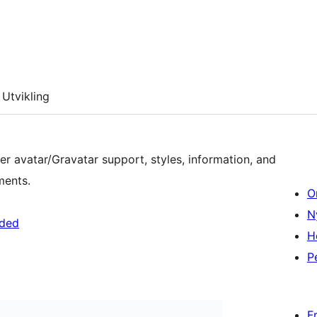
Utvikling
r avatar/Gravatar support, styles, information, and
ments.
O
N
eded
H
P
F