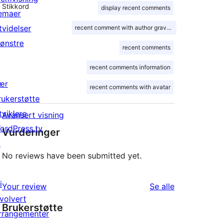
Stikkord
display recent comments
emaer
tvidelser
recent comment with author gravatar
ønstre
recent comments
recent comments information
ær
recent comments with avatar
rukerstøtte
tviklere
Avansert visning
ordPress.tv
Vurderinger
↗
No reviews have been submitted yet.
i
omtalene
Your review
Se alle
nvolvert
Brukerstøtte
rrangementer