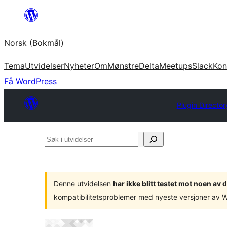
Hopp
til
Norsk (Bokmål)
innhold
Tema
Utvidelser
Nyheter
Om
Mønstre
Delta
Meetups
Slack
Kon
Få WordPress
Plugin Director
Søk
i
utvidelser
Denne utvidelsen
har ikke blitt testet mot noen a
kompatibilitetsproblemer med nyeste versjoner av 