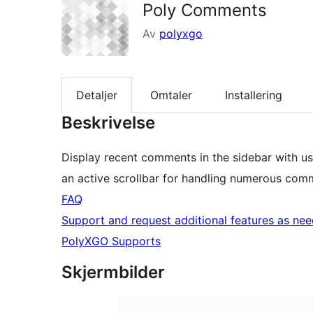
Poly Comments
Av
polyxgo
Detaljer
Omtaler
Installering
Beskrivelse
Display recent comments in the sidebar with use
an active scrollbar for handling numerous com
FAQ
Support and request additional features as ne
PolyXGO Supports
Skjermbilder