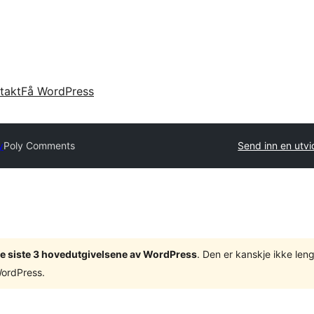
takt
Få WordPress
y
Poly Comments
Send inn en utvi
v de siste 3 hovedutgivelsene av WordPress
. Den er kanskje ikke leng
WordPress.