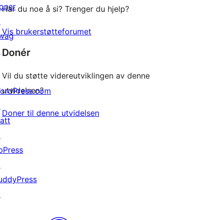
oner
Har du noe å si? Trenger du hjelp?
↗
Vis brukerstøtteforumet
wag
↗
Donér
Vil du støtte videreutviklingen av denne
utvidelsen?
ordPress.com
↗
Doner til denne utvidelsen
att
↗
bPress
↗
uddyPress
↗