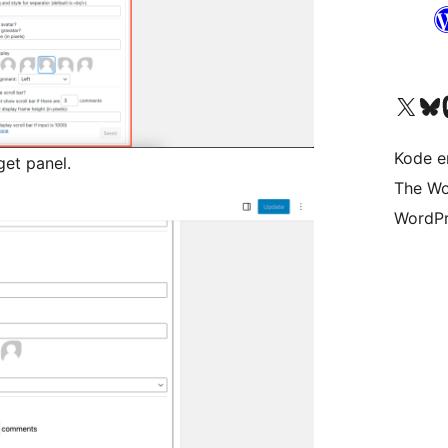
Besøk vår konto på X
Visit ou
Be
Kode er
get panel.
The Wo
WordPr