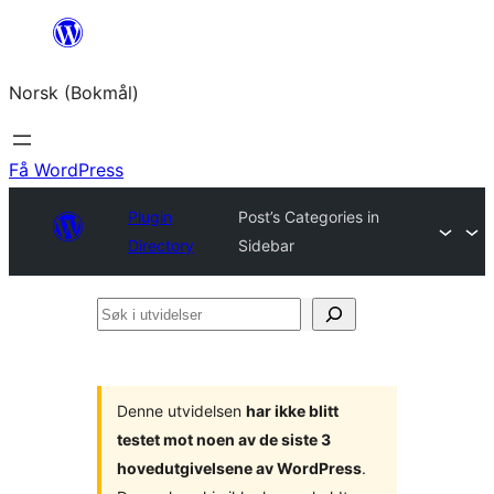
Hopp
til
Norsk (Bokmål)
innhold
Få WordPress
Plugin
Post’s Categories in
Directory
Sidebar
Søk
i
utvidelser
Denne utvidelsen
har ikke blitt
testet mot noen av de siste 3
hovedutgivelsene av WordPress
.