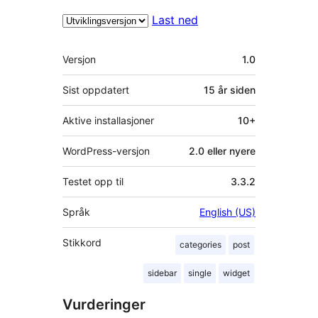
Last ned
Meta
Versjon
1.0
Sist oppdatert
15 år
siden
Aktive installasjoner
10+
WordPress-versjon
2.0 eller nyere
Testet opp til
3.3.2
Språk
English (US)
Stikkord
categories
post
sidebar
single
widget
Vurderinger