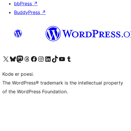
bbPress
↗
BuddyPress
↗
Besøk vår konto på X
Visit our Bluesky account
Besøk vår Mastodon-konto
Visit our Threads account
Besøk vår Facebook-side
Besøk vår Instagram-konto
Besøk vår LinkedIn-konto
Visit our TikTok account
Visit our YouTube channel
Visit our Tumblr account
Kode er poesi.
The WordPress® trademark is the intellectual property
of the WordPress Foundation.