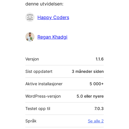
denne utvidelsen:
Bidragsytere
Happy Coders
Regan Khadgi
Meta
Versjon
1.1.6
Sist oppdatert
3 måneder
siden
Aktive installasjoner
5 000+
WordPress-versjon
5.0 eller nyere
Testet opp til
7.0.3
Språk
Se alle 2