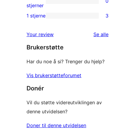
0
star
0
stjerner
review
2-
1 stjerne
3
3
star
1-
reviews
omtalene
Your review
Se alle
star
Brukerstøtte
reviews
Har du noe å si? Trenger du hjelp?
Vis brukerstøtteforumet
Donér
Vil du støtte videreutviklingen av
denne utvidelsen?
Doner til denne utvidelsen