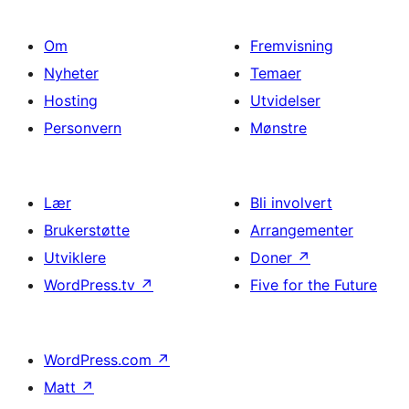
Om
Fremvisning
Nyheter
Temaer
Hosting
Utvidelser
Personvern
Mønstre
Lær
Bli involvert
Brukerstøtte
Arrangementer
Utviklere
Doner
↗
WordPress.tv
↗
Five for the Future
WordPress.com
↗
Matt
↗