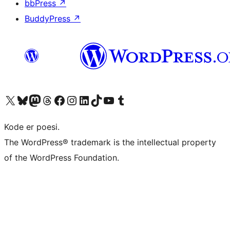
bbPress
↗
BuddyPress
↗
Besøk vår konto på X
Visit our Bluesky account
Besøk vår Mastodon-konto
Visit our Threads account
Besøk vår Facebook-side
Besøk vår Instagram-konto
Besøk vår LinkedIn-konto
Visit our TikTok account
Visit our YouTube channel
Visit our Tumblr account
Kode er poesi.
The WordPress® trademark is the intellectual property
of the WordPress Foundation.