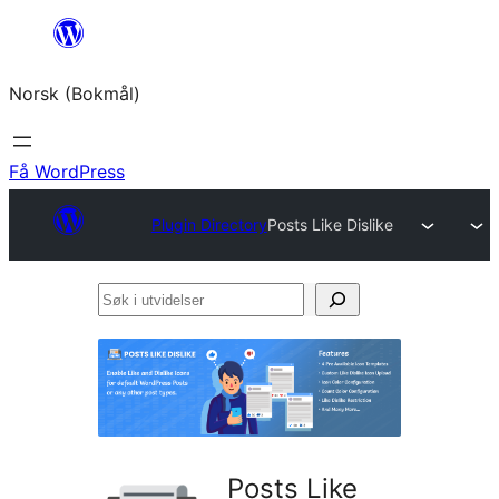
Hopp
til
Norsk (Bokmål)
innhold
Få WordPress
Plugin Directory
Posts Like Dislike
Søk
i
utvidelser
Posts Like