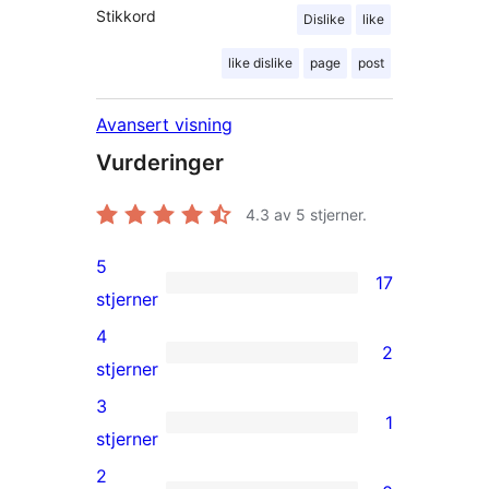
Stikkord
Dislike
like
like dislike
page
post
Avansert visning
Vurderinger
4.3
av 5 stjerner.
5
17
17
stjerner
5-
4
2
star
2
stjerner
reviews
4-
3
1
star
1
stjerner
reviews
3-
2