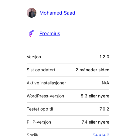
Mohamed Saad
Freemius
Meta
Versjon
1.2.0
Sist oppdatert
2 måneder
siden
Aktive installasjoner
N/A
WordPress-versjon
5.3 eller nyere
Testet opp til
7.0.2
PHP-versjon
7.4 eller nyere
Språk
Se alle 2