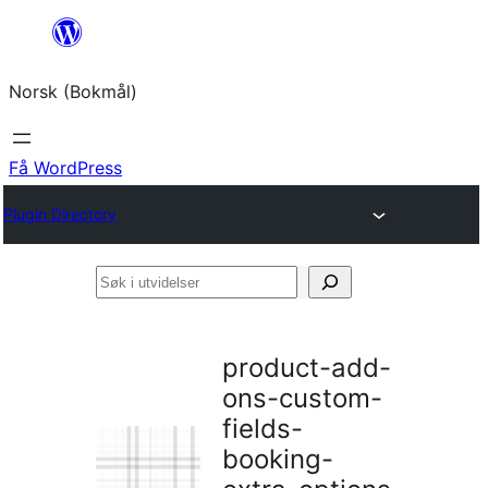
Hopp
til
Norsk (Bokmål)
innhold
Få WordPress
Plugin Directory
Søk
i
utvidelser
product-add-
ons-custom-
fields-
booking-