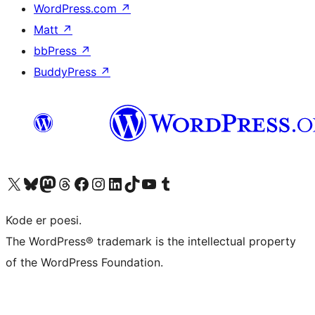
WordPress.com
↗
Matt
↗
bbPress
↗
BuddyPress
↗
Besøk vår konto på X
Visit our Bluesky account
Besøk vår Mastodon-konto
Visit our Threads account
Besøk vår Facebook-side
Besøk vår Instagram-konto
Besøk vår LinkedIn-konto
Visit our TikTok account
Visit our YouTube channel
Visit our Tumblr account
Kode er poesi.
The WordPress® trademark is the intellectual property
of the WordPress Foundation.