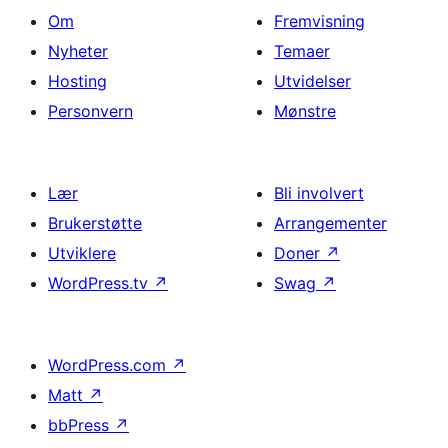
Om
Fremvisning
Nyheter
Temaer
Hosting
Utvidelser
Personvern
Mønstre
Lær
Bli involvert
Brukerstøtte
Arrangementer
Utviklere
Doner
↗
WordPress.tv
↗
Swag
↗
WordPress.com
↗
Matt
↗
bbPress
↗