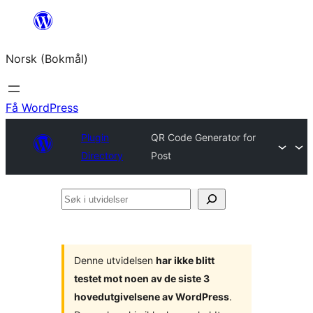
Hopp
til
Norsk (Bokmål)
innhold
Få WordPress
Plugin
QR Code Generator for
Directory
Post
Søk
i
utvidelser
Denne utvidelsen
har ikke blitt
testet mot noen av de siste 3
hovedutgivelsene av WordPress
.