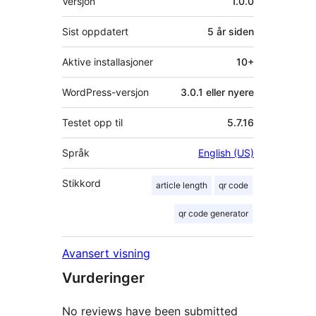
Versjon
1.0.0
Sist oppdatert
5 år
siden
Aktive installasjoner
10+
WordPress-versjon
3.0.1 eller nyere
Testet opp til
5.7.16
Språk
English (US)
Stikkord
article length
qr code
qr code generator
Avansert visning
Vurderinger
No reviews have been submitted