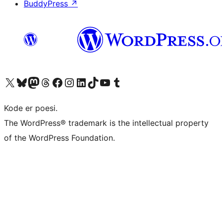
BuddyPress
↗
Besøk vår konto på X
Visit our Bluesky account
Besøk vår Mastodon-konto
Visit our Threads account
Besøk vår Facebook-side
Besøk vår Instagram-konto
Besøk vår LinkedIn-konto
Visit our TikTok account
Visit our YouTube channel
Visit our Tumblr account
Kode er poesi.
The WordPress® trademark is the intellectual property
of the WordPress Foundation.