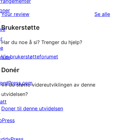
rrangementer
star
1-
oner
reviews
omtalene
Your review
Se alle
star
↗
Brukerstøtte
reviews
ive
or
Har du noe å si? Trenger du hjelp?
he
Vis brukerstøtteforumet
uture
Donér
ordPress.com
Vil du støtte videreutviklingen av denne
↗
utvidelsen?
att
Doner til denne utvidelsen
↗
bPress
↗
uddyPress