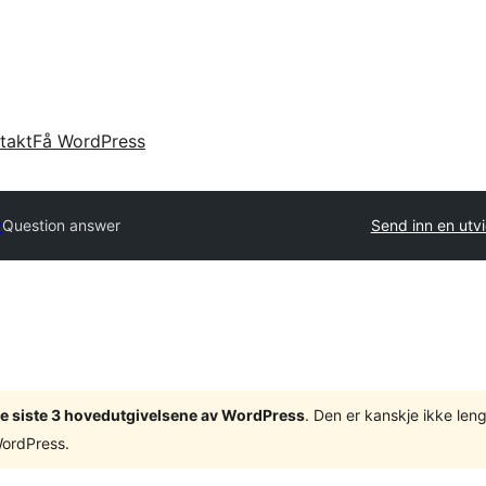
takt
Få WordPress
y
Question answer
Send inn en utv
v de siste 3 hovedutgivelsene av WordPress
. Den er kanskje ikke leng
WordPress.