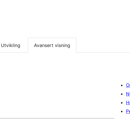
Utvikling
Avansert visning
O
N
H
P