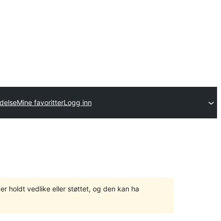
idelse
Mine favoritter
Logg inn
er holdt vedlike eller støttet, og den kan ha