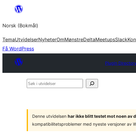
Hopp
til
Norsk (Bokmål)
innhold
Tema
Utvidelser
Nyheter
Om
Mønstre
Delta
Meetups
Slack
Kon
Få WordPress
Plugin Director
Søk
i
utvidelser
Denne utvidelsen
har ikke blitt testet mot noen a
kompatibilitetsproblemer med nyeste versjoner av 