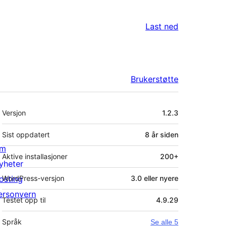
Last ned
Brukerstøtte
Meta
Versjon
1.2.3
Sist oppdatert
8 år
siden
m
Aktive installasjoner
200+
yheter
osting
WordPress-versjon
3.0 eller nyere
ersonvern
Testet opp til
4.9.29
Språk
Se alle 5