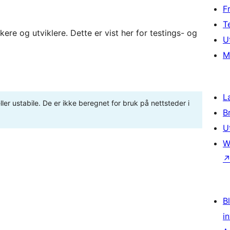
F
T
re og utviklere. Dette er vist her for testings- og
U
M
L
ler ustabile. De er ikke beregnet for bruk på nettsteder i
B
U
W
Bl
i