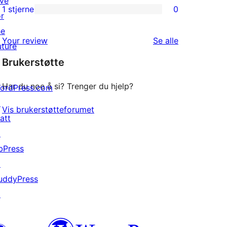
ive
reviews
2-
1 stjerne
0
or
0
star
he
1-
reviews
omtalene
Your review
Se alle
uture
star
Brukerstøtte
reviews
Har du noe å si? Trenger du hjelp?
ordPress.com
↗
Vis brukerstøtteforumet
att
↗
bPress
↗
uddyPress
↗