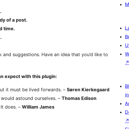
M
.
dy of a post.
L
d time.
B
.
U
W
and suggestions. Have an idea that you’d like to
n expect with this plugin:
Bl
t it must be lived forwards. –
Søren Kierkegaard
i
e would astound ourselves. –
Thomas Edison
A
It does. –
William James
D