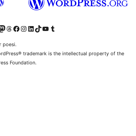
r Bluesky account
søk vår Mastodon-konto
Visit our Threads account
Besøk vår Facebook-side
Besøk vår Instagram-konto
Besøk vår LinkedIn-konto
Visit our TikTok account
Visit our YouTube channel
Visit our Tumblr account
 poesi.
rdPress® trademark is the intellectual property of the
ess Foundation.