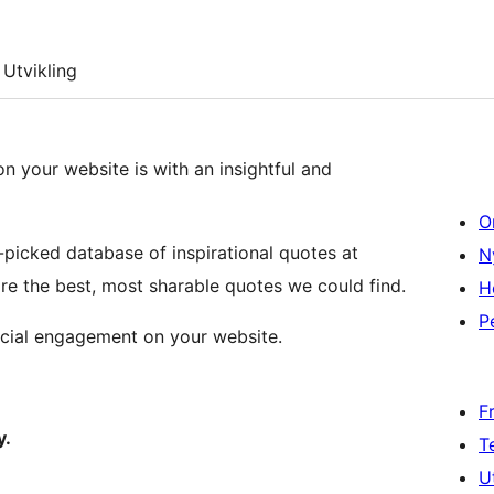
Utvikling
 your website is with an insightful and
O
picked database of inspirational quotes at
N
e the best, most sharable quotes we could find.
H
P
ocial engagement on your website.
F
y.
T
U