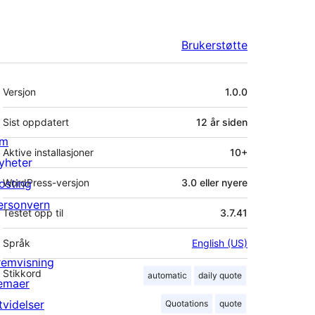
Brukerstøtte
Meta
Versjon
1.0.0
Sist oppdatert
12 år
siden
m
Aktive installasjoner
10+
yheter
osting
WordPress-versjon
3.0 eller nyere
ersonvern
Testet opp til
3.7.41
Språk
English (US)
remvisning
Stikkord
automatic
daily quote
emaer
tvidelser
Quotations
quote