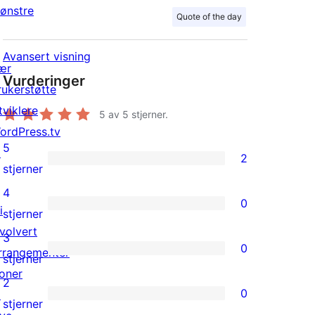
ønstre
Quote of the day
Avansert visning
ær
Vurderinger
rukerstøtte
tviklere
5
av 5 stjerner.
ordPress.tv
5
↗
2
2
stjerner
5-
4
0
star
i
0
stjerner
reviews
nvolvert
4-
3
0
rrangementer
star
0
stjerner
oner
reviews
3-
2
0
↗
star
0
stjerner