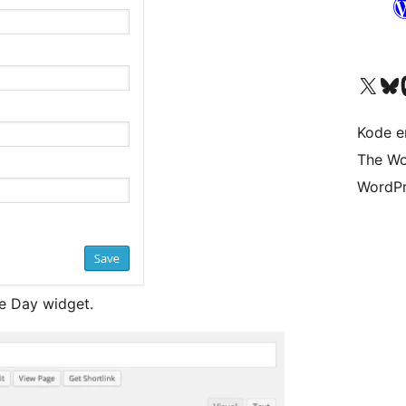
Besøk vår konto på X
Visit ou
Be
Kode er
The Wo
WordPr
e Day widget.