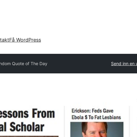
takt
Få WordPress
ndom Quote of The Day
Send inn en 