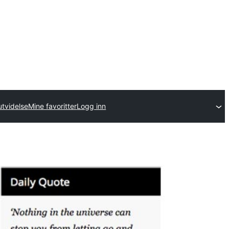
utvidelse
Mine favoritter
Logg inn