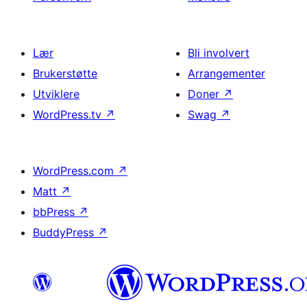
Lær
Bli involvert
Brukerstøtte
Arrangementer
Utviklere
Doner
↗
WordPress.tv
↗
Swag
↗
WordPress.com
↗
Matt
↗
bbPress
↗
BuddyPress
↗