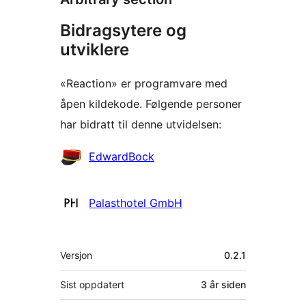
Bidragsytere og
utviklere
«Reaction» er programvare med
åpen kildekode. Følgende personer
har bidratt til denne utvidelsen:
Bidragsytere
EdwardBock
Palasthotel GmbH
Meta
Versjon
0.2.1
Sist oppdatert
3 år
siden