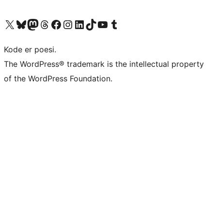
Besøk vår konto på X
Visit our Bluesky account
Besøk vår Mastodon-konto
Visit our Threads account
Besøk vår Facebook-side
Besøk vår Instagram-konto
Besøk vår LinkedIn-konto
Visit our TikTok account
Visit our YouTube channel
Visit our Tumblr account
Kode er poesi.
The WordPress® trademark is the intellectual property
of the WordPress Foundation.