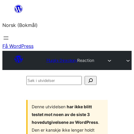
Hopp
til
Norsk (Bokmål)
innhold
Få WordPress
Plugin Directory
Reaction
Søk
i
utvidelser
Denne utvidelsen
har ikke blitt
testet mot noen av de siste 3
hovedutgivelsene av WordPress
.
Den er kanskje ikke lenger holdt