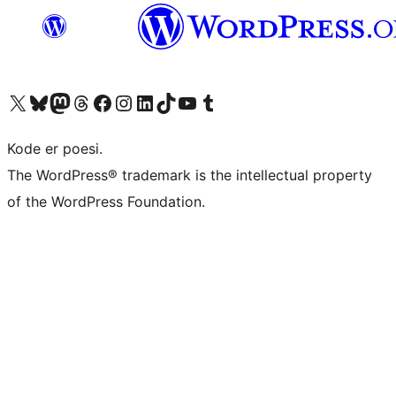
Besøk vår konto på X
Visit our Bluesky account
Besøk vår Mastodon-konto
Visit our Threads account
Besøk vår Facebook-side
Besøk vår Instagram-konto
Besøk vår LinkedIn-konto
Visit our TikTok account
Visit our YouTube channel
Visit our Tumblr account
Kode er poesi.
The WordPress® trademark is the intellectual property
of the WordPress Foundation.