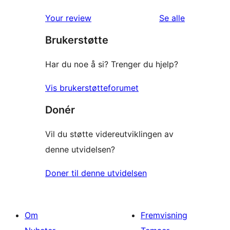
1-
reviews
omtalene
Your review
Se alle
star
Brukerstøtte
reviews
Har du noe å si? Trenger du hjelp?
Vis brukerstøtteforumet
Donér
Vil du støtte videreutviklingen av
denne utvidelsen?
Doner til denne utvidelsen
Om
Fremvisning