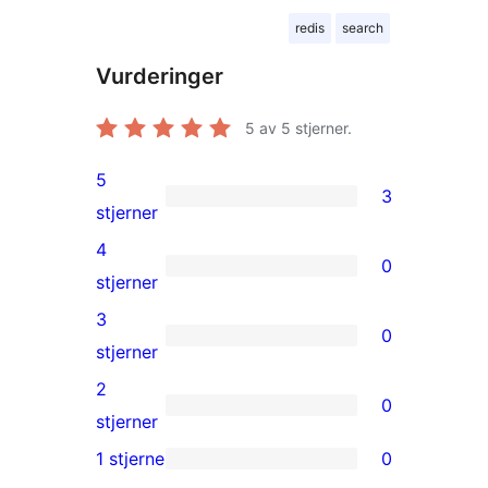
redis
search
Vurderinger
5
av 5 stjerner.
5
3
3
stjerner
5-
4
0
star
0
stjerner
reviews
4-
3
0
star
0
stjerner
reviews
3-
2
0
star
0
stjerner
reviews
2-
1 stjerne
0
0
star