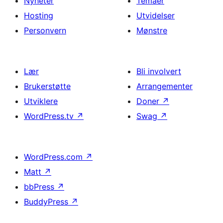
Nyheter
Temaer
Hosting
Utvidelser
Personvern
Mønstre
Lær
Bli involvert
Brukerstøtte
Arrangementer
Utviklere
Doner
↗
WordPress.tv
↗
Swag
↗
WordPress.com
↗
Matt
↗
bbPress
↗
BuddyPress
↗