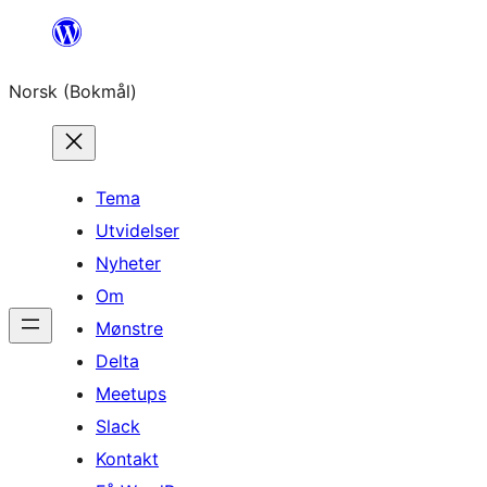
Hopp
til
Norsk (Bokmål)
innhold
Tema
Utvidelser
Nyheter
Om
Mønstre
Delta
Meetups
Slack
Kontakt