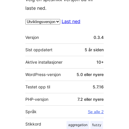
laste ned.
Last ned
Meta
Versjon
0.3.4
Sist oppdatert
5 år
siden
Aktive installasjoner
10+
WordPress-versjon
5.0 eller nyere
Testet opp til
5.7.16
PHP-versjon
7.2 eller nyere
Språk
Se alle 2
Stikkord
aggregation
fuzzy