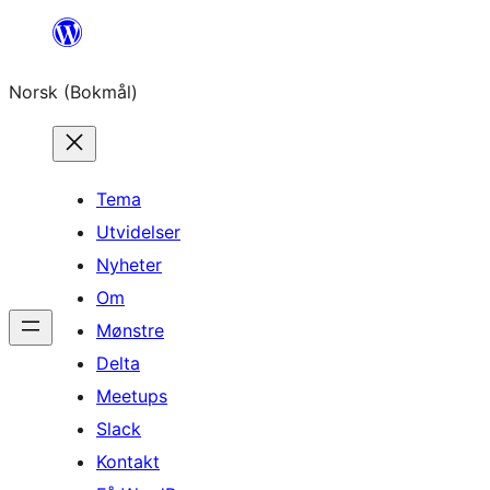
Hopp
til
Norsk (Bokmål)
innhold
Tema
Utvidelser
Nyheter
Om
Mønstre
Delta
Meetups
Slack
Kontakt