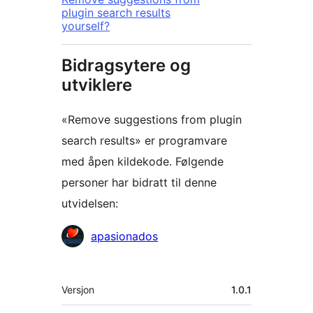
plugin search results
yourself?
Bidragsytere og
utviklere
«Remove suggestions from plugin
search results» er programvare
med åpen kildekode. Følgende
personer har bidratt til denne
utvidelsen:
Bidragsytere
apasionados
Meta
Versjon
1.0.1