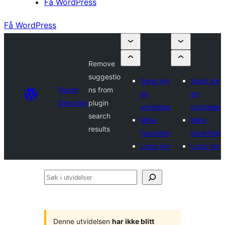
Få WordPress
Få WordPress
Remove
suggestio
Send inn
Send inn
Plugin
ns from
en
en
Directory
plugin
utvidelse
utvidelse
search
Mine
Mine
results
favoritter
favoritter
Logg inn
Logg inn
Søk
i
utvidelser
Denne utvidelsen
har ikke blitt