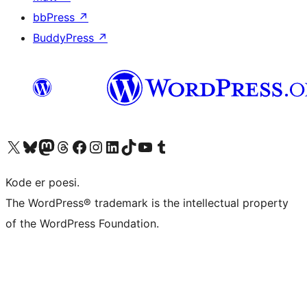
bbPress
↗
BuddyPress
↗
Besøk vår konto på X
Visit our Bluesky account
Besøk vår Mastodon-konto
Visit our Threads account
Besøk vår Facebook-side
Besøk vår Instagram-konto
Besøk vår LinkedIn-konto
Visit our TikTok account
Visit our YouTube channel
Visit our Tumblr account
Kode er poesi.
The WordPress® trademark is the intellectual property
of the WordPress Foundation.