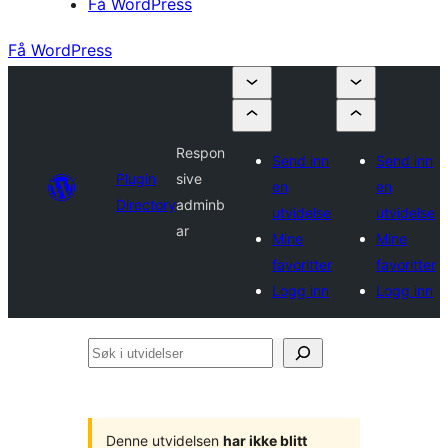
Få WordPress
Få WordPress
Respon
Send inn
Send inn
Plugin
sive
en
en
Directory
adminb
utvidelse
utvidelse
ar
Mine
Mine
favoritter
favoritter
Logg inn
Logg inn
Søk
i
utvidelser
Denne utvidelsen
har ikke blitt