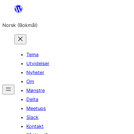
Hopp
til
Norsk (Bokmål)
innhold
Tema
Utvidelser
Nyheter
Om
Mønstre
Delta
Meetups
Slack
Kontakt