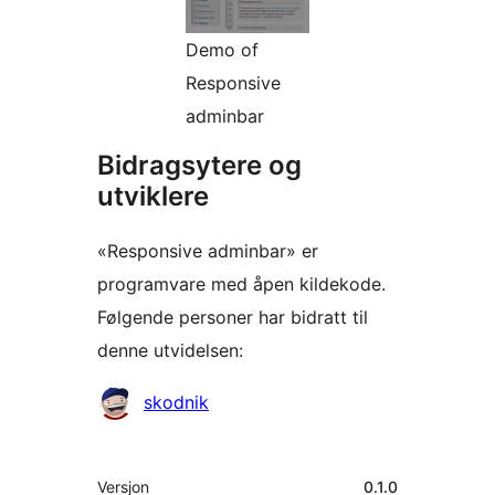
Demo of
Responsive
adminbar
Bidragsytere og
utviklere
«Responsive adminbar» er
programvare med åpen kildekode.
Følgende personer har bidratt til
denne utvidelsen:
Bidragsytere
skodnik
Meta
Versjon
0.1.0