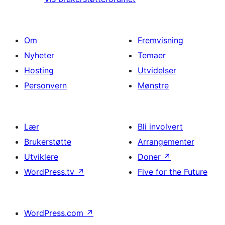
Om
Fremvisning
Nyheter
Temaer
Hosting
Utvidelser
Personvern
Mønstre
Lær
Bli involvert
Brukerstøtte
Arrangementer
Utviklere
Doner
↗
WordPress.tv
↗
Five for the Future
WordPress.com
↗