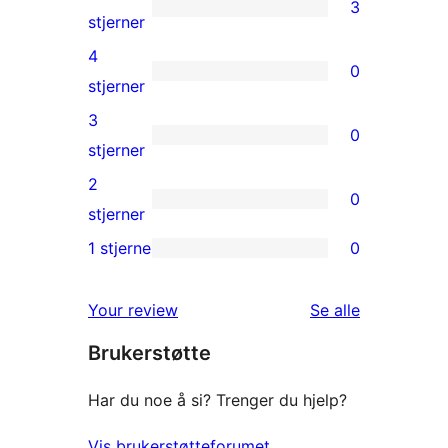
3
3
stjerner
5-
4
0
star
0
stjerner
reviews
4-
3
0
star
0
stjerner
reviews
3-
2
0
star
0
stjerner
reviews
2-
1 stjerne
0
0
star
1-
reviews
omtalene
Your review
Se alle
star
Brukerstøtte
reviews
Har du noe å si? Trenger du hjelp?
Vis brukerstøtteforumet