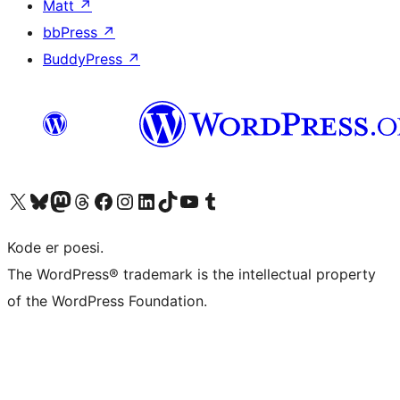
Matt
↗
bbPress
↗
BuddyPress
↗
Besøk vår konto på X
Visit our Bluesky account
Besøk vår Mastodon-konto
Visit our Threads account
Besøk vår Facebook-side
Besøk vår Instagram-konto
Besøk vår LinkedIn-konto
Visit our TikTok account
Visit our YouTube channel
Visit our Tumblr account
Kode er poesi.
The WordPress® trademark is the intellectual property
of the WordPress Foundation.