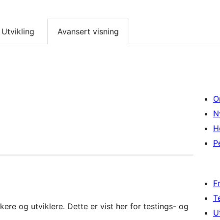
Utvikling
Avansert visning
O
N
H
P
F
T
re og utviklere. Dette er vist her for testings- og
U