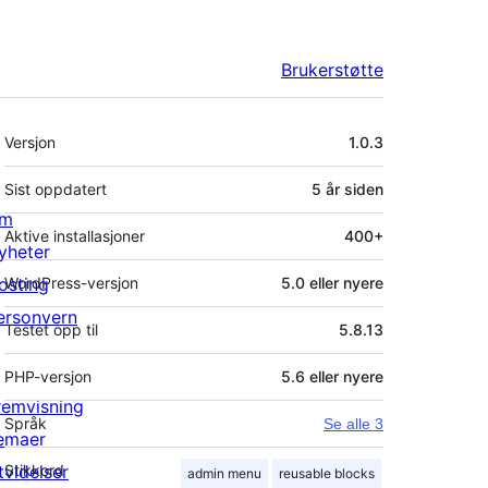
Brukerstøtte
Meta
Versjon
1.0.3
Sist oppdatert
5 år
siden
m
Aktive installasjoner
400+
yheter
osting
WordPress-versjon
5.0 eller nyere
ersonvern
Testet opp til
5.8.13
PHP-versjon
5.6 eller nyere
remvisning
Språk
Se alle 3
emaer
tvidelser
Stikkord
admin menu
reusable blocks