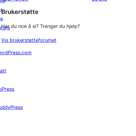
ive
star
or
Brukerstøtte
reviews
he
Har du noe å si? Trenger du hjelp?
uture
Vis brukerstøtteforumet
ordPress.com
↗
att
↗
bPress
↗
uddyPress
↗