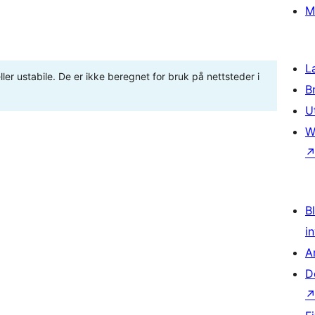
M
L
ler ustabile. De er ikke beregnet for bruk på nettsteder i
B
U
W
Bl
i
A
D