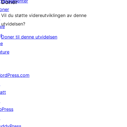
rrangementer
Donér
oner
Vil du støtte videreutviklingen av denne
↗
utvidelsen?
ive
or
Doner til denne utvidelsen
he
uture
ordPress.com
↗
att
↗
bPress
↗
uddyPress