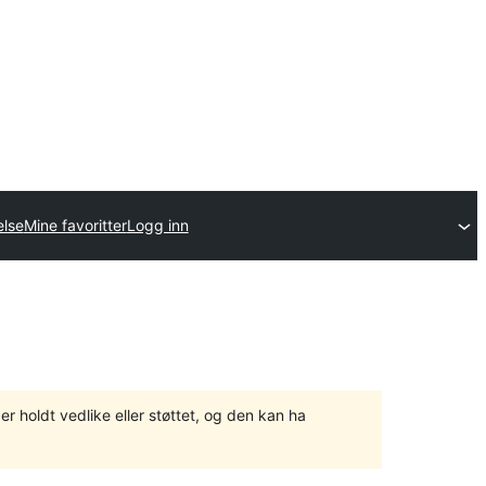
else
Mine favoritter
Logg inn
er holdt vedlike eller støttet, og den kan ha