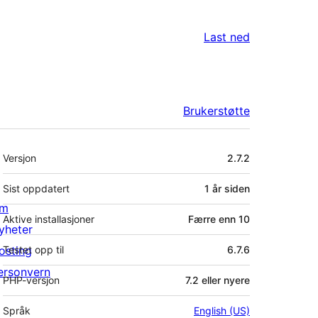
Last ned
Brukerstøtte
Meta
Versjon
2.7.2
Sist oppdatert
1 år
siden
m
Aktive installasjoner
Færre enn 10
yheter
osting
Testet opp til
6.7.6
ersonvern
PHP-versjon
7.2 eller nyere
Språk
English (US)