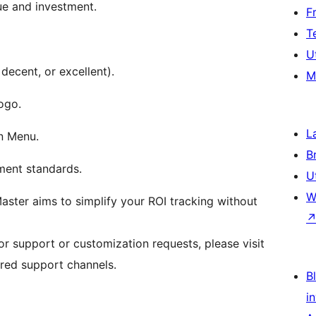
ue and investment.
F
T
U
 decent, or excellent).
M
ogo.
L
n Menu.
B
ment standards.
U
W
aster aims to simplify your ROI tracking without
r support or customization requests, please visit
rred support channels.
Bl
i