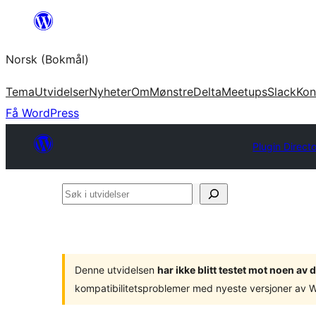
Hopp
til
Norsk (Bokmål)
innhold
Tema
Utvidelser
Nyheter
Om
Mønstre
Delta
Meetups
Slack
Kon
Få WordPress
Plugin Direct
Søk
i
utvidelser
Denne utvidelsen
har ikke blitt testet mot noen a
kompatibilitetsproblemer med nyeste versjoner av 