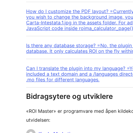
How do I customize the PDF layout? =Currently,
you wish to change the background image, you 
Carta-Intestata.1.jpg in the assets folder. For
JavaScript code inside roima_calculator_page()
Is there any database storage? =No, the plugin
database. It only calculates ROI on the fly with
Can I translate the plugin into my language? =Y
included a text domain and a /languages direct
.mo files for different languages.
Bidragsytere og utviklere
«ROI Master» er programvare med åpen kildekod
utvidelsen: