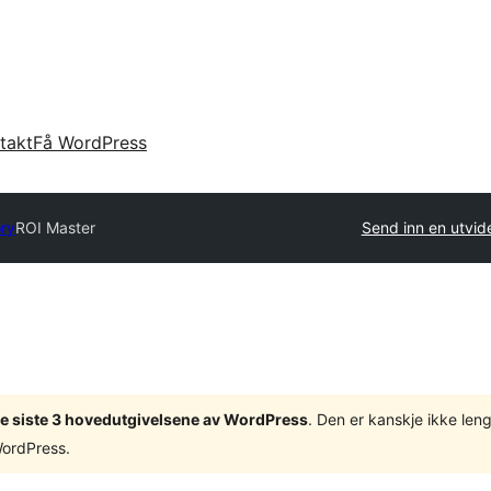
takt
Få WordPress
ory
ROI Master
Send inn en utvid
v de siste 3 hovedutgivelsene av WordPress
. Den er kanskje ikke leng
WordPress.