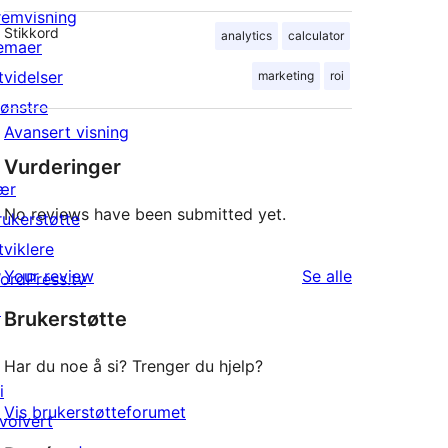
remvisning
Stikkord
analytics
calculator
emaer
tvidelser
marketing
roi
ønstre
Avansert visning
Vurderinger
ær
No reviews have been submitted yet.
rukerstøtte
tviklere
omtalene
Your review
Se alle
ordPress.tv
↗
Brukerstøtte
Har du noe å si? Trenger du hjelp?
i
Vis brukerstøtteforumet
nvolvert