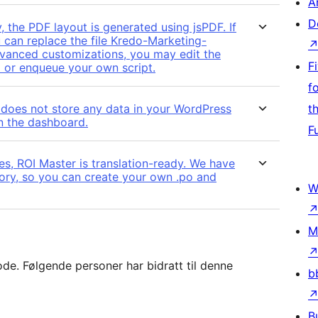
A
D
 the PDF layout is generated using jsPDF. If
can replace the file Kredo-Marketing-
 advanced customizations, you may edit the
F
 or enqueue your own script.
f
 does not store any data in your WordPress
t
in the dashboard.
F
es, ROI Master is translation-ready. We have
ory, so you can create your own .po and
W
M
e. Følgende personer har bidratt til denne
b
B