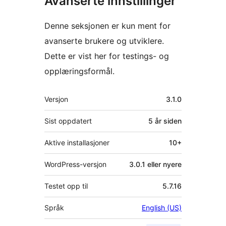
Avanserte innstillinger
Denne seksjonen er kun ment for
avanserte brukere og utviklere.
Dette er vist her for testings- og
opplæringsformål.
Meta
Versjon
3.1.0
Sist oppdatert
5 år
siden
Aktive installasjoner
10+
WordPress-versjon
3.0.1 eller nyere
Testet opp til
5.7.16
Språk
English (US)