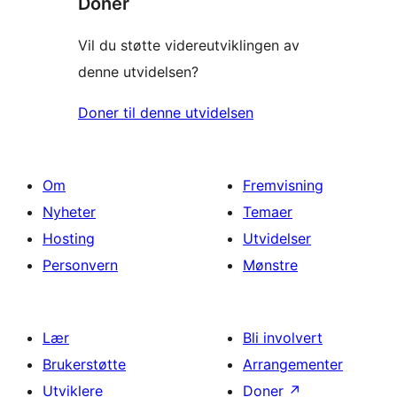
Donér
Vil du støtte videreutviklingen av
denne utvidelsen?
Doner til denne utvidelsen
Om
Fremvisning
Nyheter
Temaer
Hosting
Utvidelser
Personvern
Mønstre
Lær
Bli involvert
Brukerstøtte
Arrangementer
Utviklere
Doner
↗