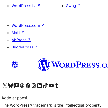
WordPress.tv
↗
Swag
↗
WordPress.com
↗
Matt
↗
bbPress
↗
BuddyPress
↗
Besøk vår konto på X
Visit our Bluesky account
Besøk vår Mastodon-konto
Visit our Threads account
Besøk vår Facebook-side
Besøk vår Instagram-konto
Besøk vår LinkedIn-konto
Visit our TikTok account
Visit our YouTube channel
Visit our Tumblr account
Kode er poesi.
The WordPress® trademark is the intellectual property