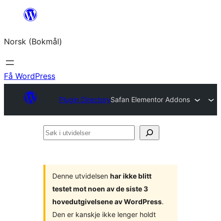
Hopp
til
Norsk (Bokmål)
innhold
Få WordPress
Plugin Directory
Safan Elementor Addons
Søk
i
utvidelser
Denne utvidelsen
har ikke blitt
testet mot noen av de siste 3
hovedutgivelsene av WordPress
.
Den er kanskje ikke lenger holdt