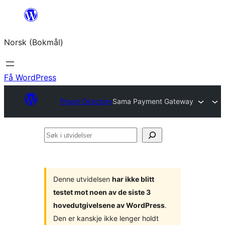
Hopp
til
Norsk (Bokmål)
innhold
Få WordPress
Plugin Directory
Sama Payment Gateway
Søk
i
utvidelser
Denne utvidelsen
har ikke blitt
testet mot noen av de siste 3
hovedutgivelsene av WordPress
.
Den er kanskje ikke lenger holdt