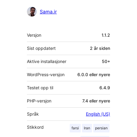
Bidragsytere
Sama.ir
Meta
Versjon
1.1.2
Sist oppdatert
2 år
siden
Aktive installasjoner
50+
WordPress-versjon
6.0.0 eller nyere
Testet opp til
6.4.9
PHP-versjon
7.4 eller nyere
Språk
English (US)
Stikkord
farsi
Iran
persian