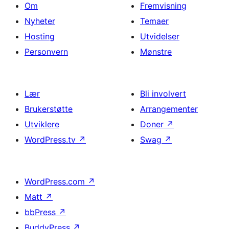
Om
Fremvisning
Nyheter
Temaer
Hosting
Utvidelser
Personvern
Mønstre
Lær
Bli involvert
Brukerstøtte
Arrangementer
Utviklere
Doner
↗
WordPress.tv
↗
Swag
↗
WordPress.com
↗
Matt
↗
bbPress
↗
BuddyPress
↗