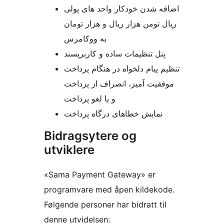
اضافه شدن خودکار واحد های پولی
ریال تومن هزار ریال و هزار تومان
به ووکامرس
پنل تنظیمات ساده و کاربرپسند
تنظیم پیام دلخواه در هنگام پرداخت
موفقیت آمیز، انصراف از پرداخت
و یا لغو پرداخت
نمایش خطاهای درگاه پرداخت
Bidragsytere og
utviklere
«Sama Payment Gateway» er
programvare med åpen kildekode.
Følgende personer har bidratt til
denne utvidelsen: