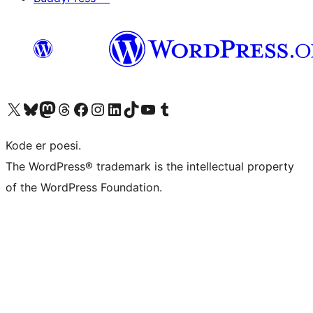
Besøk vår konto på X
Visit our Bluesky account
Besøk vår Mastodon-konto
Visit our Threads account
Besøk vår Facebook-side
Besøk vår Instagram-konto
Besøk vår LinkedIn-konto
Visit our TikTok account
Visit our YouTube channel
Visit our Tumblr account
Kode er poesi.
The WordPress® trademark is the intellectual property
of the WordPress Foundation.