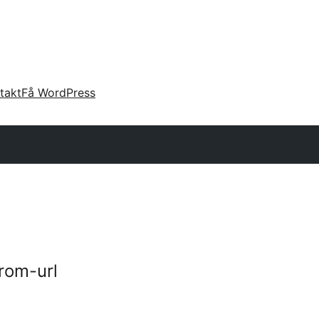
takt
Få WordPress
rom-url