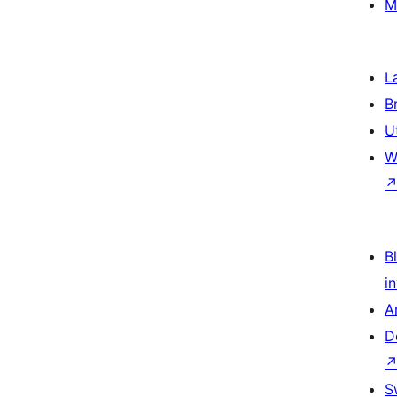
M
L
B
U
W
Bl
i
A
D
S