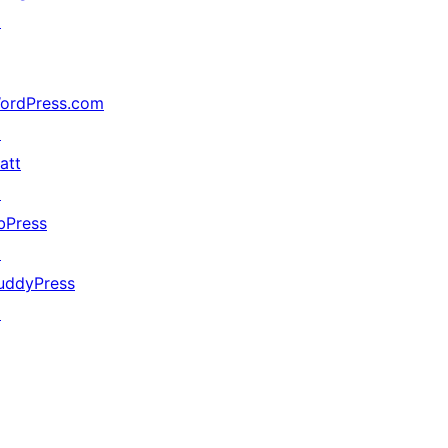
↗
ordPress.com
↗
att
↗
bPress
↗
uddyPress
↗