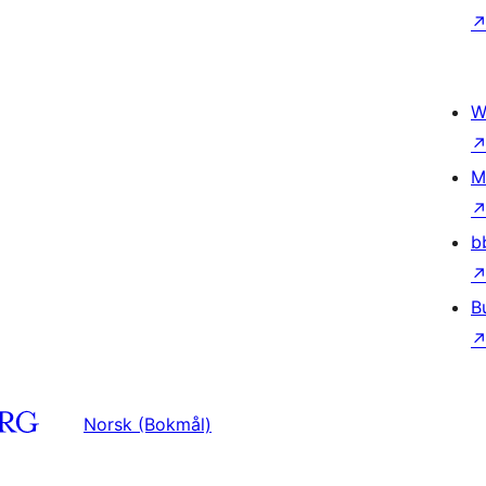
W
M
b
B
Norsk (Bokmål)