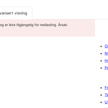
vansert visning
og er ikke tilgjengelig for nedlasting. Årsak:
O
N
H
P
F
T
U