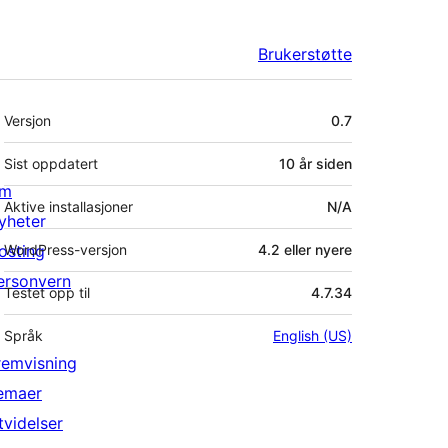
Brukerstøtte
Meta
Versjon
0.7
Sist oppdatert
10 år
siden
m
Aktive installasjoner
N/A
yheter
osting
WordPress-versjon
4.2 eller nyere
ersonvern
Testet opp til
4.7.34
Språk
English (US)
remvisning
emaer
tvidelser