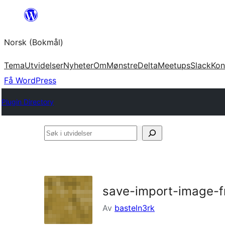
Hopp
til
Norsk (Bokmål)
innhold
Tema
Utvidelser
Nyheter
Om
Mønstre
Delta
Meetups
Slack
Kon
Få WordPress
Plugin Directory
Søk
i
utvidelser
save-import-image-f
Av
basteln3rk