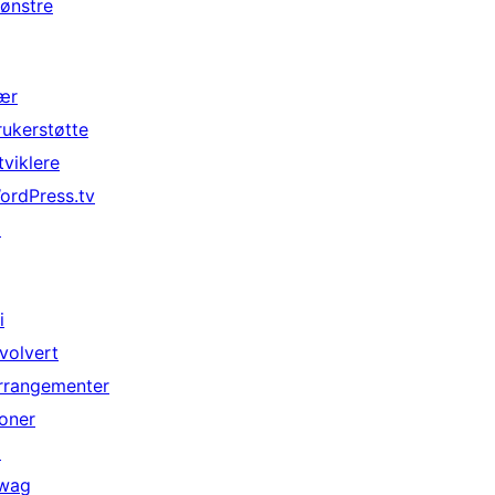
ønstre
ær
rukerstøtte
tviklere
ordPress.tv
↗
i
nvolvert
rrangementer
oner
↗
wag