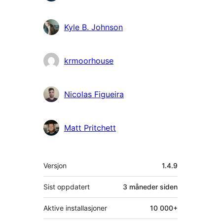
Kyle B. Johnson
krmoorhouse
Nicolas Figueira
Matt Pritchett
Meta
Versjon
1.4.9
Sist oppdatert
3 måneder
siden
Aktive installasjoner
10 000+