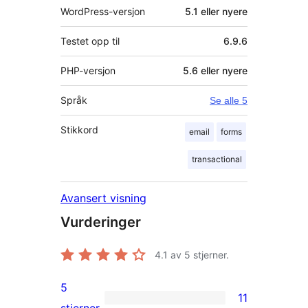
WordPress-versjon
5.1 eller nyere
Testet opp til
6.9.6
PHP-versjon
5.6 eller nyere
Språk
Se alle 5
Stikkord
email
forms
transactional
Avansert visning
Vurderinger
4.1
av 5 stjerner.
5
11
11