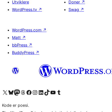
Utviklere
Doner
↗
WordPress.tv
↗
Swag
↗
WordPress.com
↗
Matt
↗
bbPress
↗
BuddyPress
↗
Besøk vår konto på X
Visit our Bluesky account
Besøk vår Mastodon-konto
Visit our Threads account
Besøk vår Facebook-side
Besøk vår Instagram-konto
Besøk vår LinkedIn-konto
Visit our TikTok account
Visit our YouTube channel
Visit our Tumblr account
Kode er poesi.