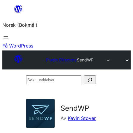
Hopp
til
Norsk (Bokmål)
innhold
Få WordPress
Plugin Directory
SendWP
Søk
i
utvidelser
SendWP
Av
Kevin Stover