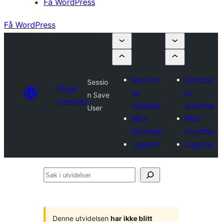
Få WordPress
Få WordPress
Send inn
Send inn
Sessio
Plugin
en
en
n Save
Directory
utvidelse
utvidelse
User
Mine
Mine
favoritter
favoritter
Logg inn
Logg inn
Søk
i
utvidelser
Denne utvidelsen
har ikke blitt