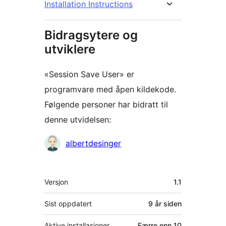
Installation Instructions
Bidragsytere og
utviklere
«Session Save User» er
programvare med åpen kildekode.
Følgende personer har bidratt til
denne utvidelsen:
Bidragsytere
albertdesinger
Meta
Versjon
1.1
Sist oppdatert
9 år
siden
Aktive installasjoner
Færre enn 10