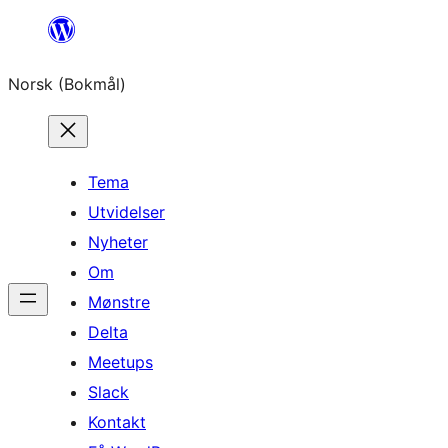
Hopp
til
Norsk (Bokmål)
innhold
Tema
Utvidelser
Nyheter
Om
Mønstre
Delta
Meetups
Slack
Kontakt