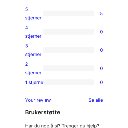
5
5
5
stjerner
5-
4
0
star
0
stjerner
reviews
4-
3
0
star
0
stjerner
reviews
3-
2
0
star
0
stjerner
reviews
2-
1 stjerne
0
0
star
1-
reviews
omtalene
Your review
Se alle
star
Brukerstøtte
reviews
Har du noe å si? Trenger du hjelp?