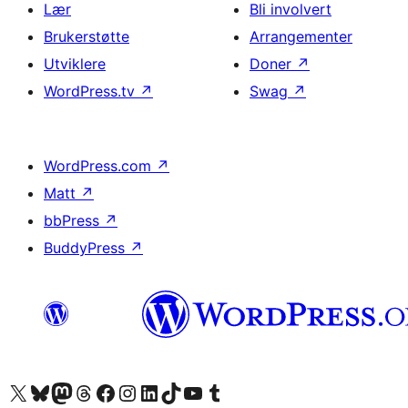
Lær
Bli involvert
Brukerstøtte
Arrangementer
Utviklere
Doner
↗
WordPress.tv
↗
Swag
↗
WordPress.com
↗
Matt
↗
bbPress
↗
BuddyPress
↗
Besøk vår konto på X
Visit our Bluesky account
Besøk vår Mastodon-konto
Visit our Threads account
Besøk vår Facebook-side
Besøk vår Instagram-konto
Besøk vår LinkedIn-konto
Visit our TikTok account
Visit our YouTube channel
Visit our Tumblr account