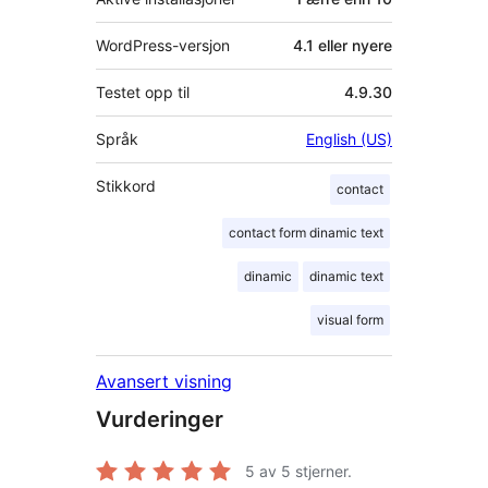
WordPress-versjon
4.1 eller nyere
Testet opp til
4.9.30
Språk
English (US)
Stikkord
contact
contact form dinamic text
dinamic
dinamic text
visual form
Avansert visning
Vurderinger
5
av 5 stjerner.