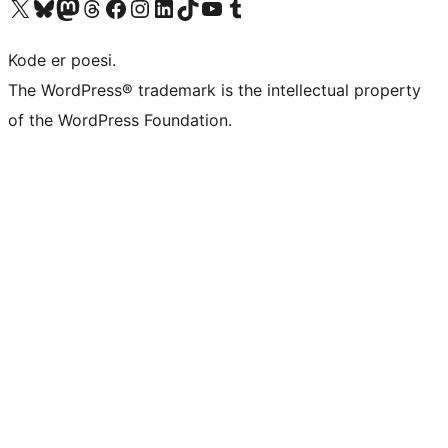
Besøk vår konto på X
Visit our Bluesky account
Besøk vår Mastodon-konto
Visit our Threads account
Besøk vår Facebook-side
Besøk vår Instagram-konto
Besøk vår LinkedIn-konto
Visit our TikTok account
Visit our YouTube channel
Visit our Tumblr account
Kode er poesi.
The WordPress® trademark is the intellectual property
of the WordPress Foundation.