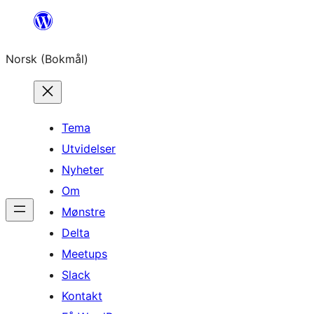
Hopp
til
Norsk (Bokmål)
innhold
Tema
Utvidelser
Nyheter
Om
Mønstre
Delta
Meetups
Slack
Kontakt