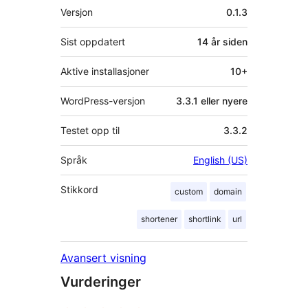
Meta
Versjon
0.1.3
Sist oppdatert
14 år
siden
Aktive installasjoner
10+
WordPress-versjon
3.3.1 eller nyere
Testet opp til
3.3.2
Språk
English (US)
Stikkord
custom
domain
shortener
shortlink
url
Avansert visning
Vurderinger