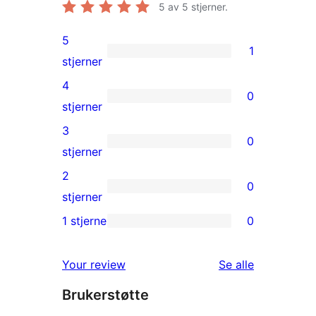
5
av 5 stjerner.
5
1
1
stjerner
5-
4
0
star
0
stjerner
review
4-
3
0
star
0
stjerner
reviews
3-
2
0
star
0
stjerner
reviews
2-
1 stjerne
0
0
star
1-
reviews
omtalene
Your review
Se alle
star
Brukerstøtte
reviews