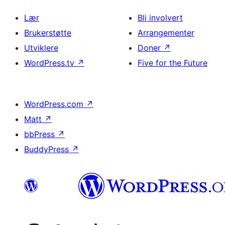
Lær
Bli involvert
Brukerstøtte
Arrangementer
Utviklere
Doner
↗
WordPress.tv
↗
Five for the Future
WordPress.com
↗
Matt
↗
bbPress
↗
BuddyPress
↗