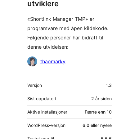
utviklere
«Shortlink Manager TMP» er
programvare med åpen kildekode.
Følgende personer har bidratt til
denne utvidelsen:
Bidragsytere
thaomarky
Meta
Versjon
1.3
Sist oppdatert
2 år
siden
Aktive installasjoner
Færre enn 10
WordPress-versjon
6.0 eller nyere
Testet opp til
6.6.6