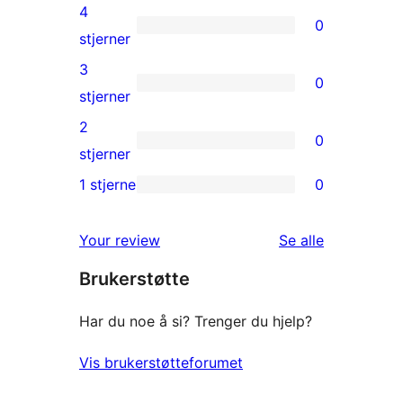
5-
4
0
star
0
stjerner
review
4-
3
0
star
0
stjerner
reviews
3-
2
0
star
0
stjerner
reviews
2-
1 stjerne
0
0
star
1-
reviews
omtalene
Your review
Se alle
star
Brukerstøtte
reviews
Har du noe å si? Trenger du hjelp?
Vis brukerstøtteforumet