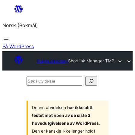
Hopp
til
Norsk (Bokmål)
innhold
Få WordPress
Plugin Directory
Shortlink Manager TMP
Søk
i
utvidelser
Denne utvidelsen
har ikke blitt
testet mot noen av de siste 3
hovedutgivelsene av WordPress
.
Den er kanskje ikke lenger holdt