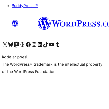
BuddyPress
↗
Besøk vår konto på X
Visit our Bluesky account
Besøk vår Mastodon-konto
Visit our Threads account
Besøk vår Facebook-side
Besøk vår Instagram-konto
Besøk vår LinkedIn-konto
Visit our TikTok account
Visit our YouTube channel
Visit our Tumblr account
Kode er poesi.
The WordPress® trademark is the intellectual property
of the WordPress Foundation.