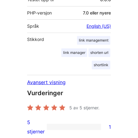
PHP-versjon
7.0 eller nyere
Språk
English (US)
Stikkord
link management
link manager
shorten url
shortlink
Avansert visning
Vurderinger
5
av 5 stjerner.
5
1
1
stjerner