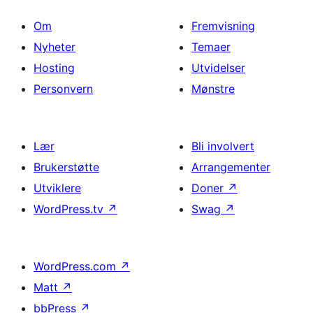
Om
Fremvisning
Nyheter
Temaer
Hosting
Utvidelser
Personvern
Mønstre
Lær
Bli involvert
Brukerstøtte
Arrangementer
Utviklere
Doner
↗
WordPress.tv
↗
Swag
↗
WordPress.com
↗
Matt
↗
bbPress
↗