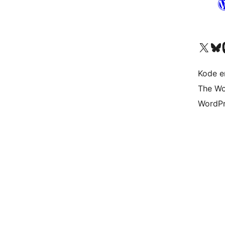
Besøk vår konto på X
Visit ou
Be
Kode er
The Wo
WordPr