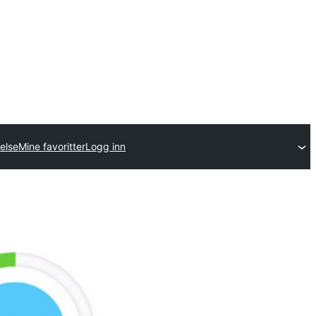
else
Mine favoritter
Logg inn