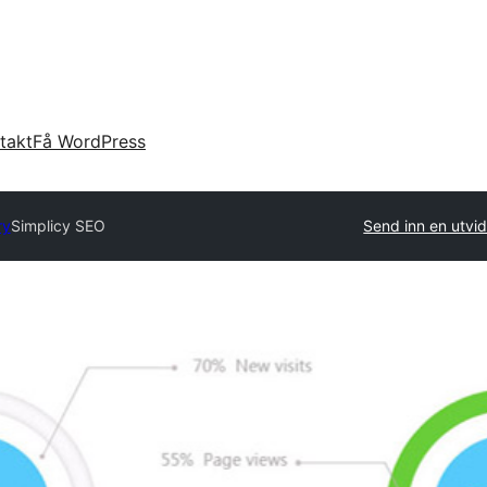
takt
Få WordPress
ry
Simplicy SEO
Send inn en utvid