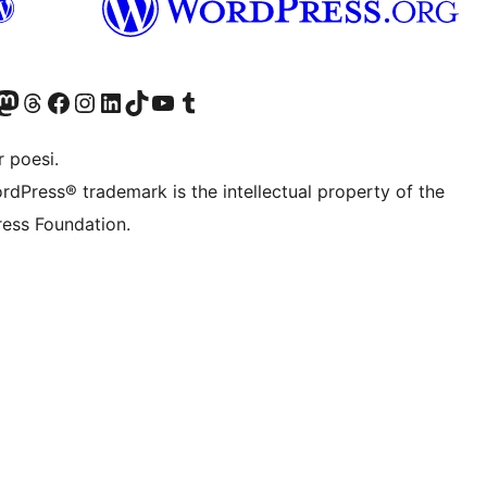
r Bluesky account
søk vår Mastodon-konto
Visit our Threads account
Besøk vår Facebook-side
Besøk vår Instagram-konto
Besøk vår LinkedIn-konto
Visit our TikTok account
Visit our YouTube channel
Visit our Tumblr account
 poesi.
rdPress® trademark is the intellectual property of the
ess Foundation.