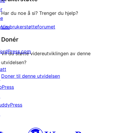
ive
or
Har du noe å si? Trenger du hjelp?
he
Vis brukerstøtteforumet
uture
Donér
ordPress.com
Vil du støtte videreutviklingen av denne
↗
utvidelsen?
att
Doner til denne utvidelsen
↗
bPress
↗
uddyPress
↗