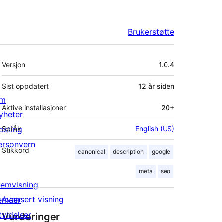
Brukerstøtte
Meta
Versjon
1.0.4
Sist oppdatert
12 år
siden
m
Aktive installasjoner
20+
yheter
osting
Språk
English (US)
ersonvern
Stikkord
canonical
description
google
meta
seo
remvisning
Avansert visning
emaer
tvidelser
Vurderinger