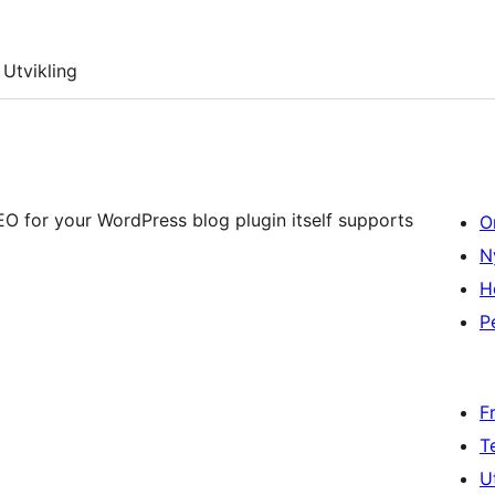
Utvikling
EO for your WordPress blog plugin itself supports
O
N
H
P
F
T
U