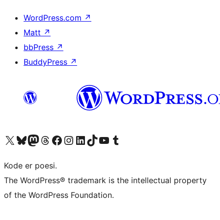
WordPress.com
↗
Matt
↗
bbPress
↗
BuddyPress
↗
Besøk vår konto på X
Visit our Bluesky account
Besøk vår Mastodon-konto
Visit our Threads account
Besøk vår Facebook-side
Besøk vår Instagram-konto
Besøk vår LinkedIn-konto
Visit our TikTok account
Visit our YouTube channel
Visit our Tumblr account
Kode er poesi.
The WordPress® trademark is the intellectual property
of the WordPress Foundation.