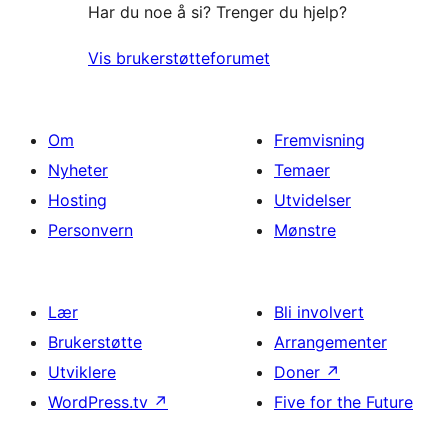
Har du noe å si? Trenger du hjelp?
Vis brukerstøtteforumet
Om
Fremvisning
Nyheter
Temaer
Hosting
Utvidelser
Personvern
Mønstre
Lær
Bli involvert
Brukerstøtte
Arrangementer
Utviklere
Doner
↗
WordPress.tv
↗
Five for the Future