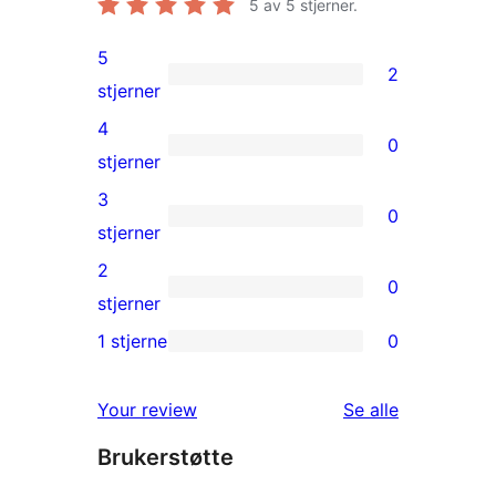
5
av 5 stjerner.
5
2
2
stjerner
5-
4
0
star
0
stjerner
reviews
4-
3
0
star
0
stjerner
reviews
3-
2
0
star
0
stjerner
reviews
2-
1 stjerne
0
0
star
1-
reviews
omtalene
Your review
Se alle
star
Brukerstøtte
reviews