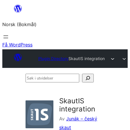
Hopp
til
Norsk (Bokmål)
innhold
Få WordPress
Plugin Directory
SkautIS integration
Søk
i
utvidelser
SkautIS
integration
Av
Junák – český
skaut