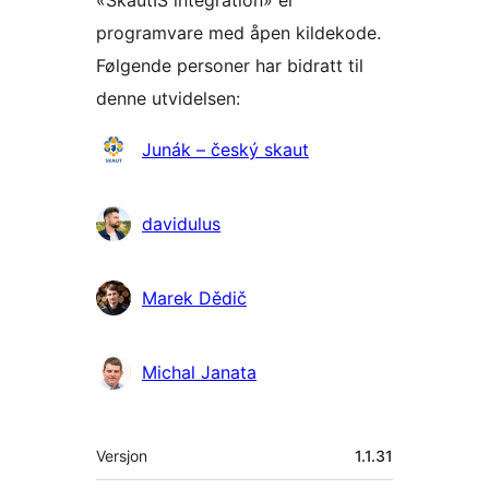
«SkautIS integration» er
programvare med åpen kildekode.
Følgende personer har bidratt til
denne utvidelsen:
Bidragsytere
Junák – český skaut
davidulus
Marek Dědič
Michal Janata
Meta
Versjon
1.1.31