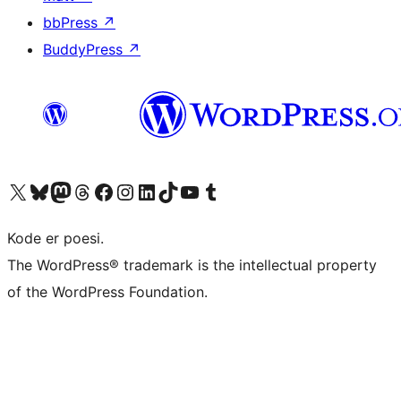
bbPress
↗
BuddyPress
↗
Besøk vår konto på X
Visit our Bluesky account
Besøk vår Mastodon-konto
Visit our Threads account
Besøk vår Facebook-side
Besøk vår Instagram-konto
Besøk vår LinkedIn-konto
Visit our TikTok account
Visit our YouTube channel
Visit our Tumblr account
Kode er poesi.
The WordPress® trademark is the intellectual property
of the WordPress Foundation.