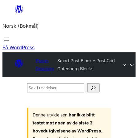
Hopp
til
Norsk (Bokmål)
innhold
Få WordPress
Plugin
Smart Post Block – Post Grid
Directory
Gutenberg Blocks
Søk
i
utvidelser
Denne utvidelsen
har ikke blitt
testet mot noen av de siste 3
hovedutgivelsene av WordPress
.