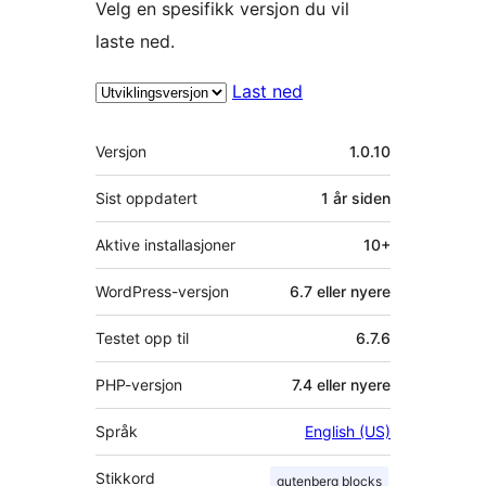
Velg en spesifikk versjon du vil
laste ned.
Last ned
Meta
Versjon
1.0.10
Sist oppdatert
1 år
siden
Aktive installasjoner
10+
WordPress-versjon
6.7 eller nyere
Testet opp til
6.7.6
PHP-versjon
7.4 eller nyere
Språk
English (US)
Stikkord
gutenberg blocks