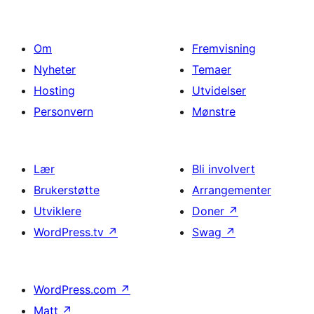
Om
Fremvisning
Nyheter
Temaer
Hosting
Utvidelser
Personvern
Mønstre
Lær
Bli involvert
Brukerstøtte
Arrangementer
Utviklere
Doner
↗
WordPress.tv
↗
Swag
↗
WordPress.com
↗
Matt
↗