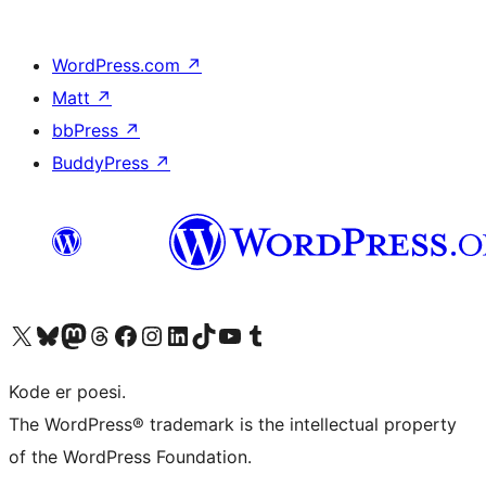
WordPress.com
↗
Matt
↗
bbPress
↗
BuddyPress
↗
Besøk vår konto på X
Visit our Bluesky account
Besøk vår Mastodon-konto
Visit our Threads account
Besøk vår Facebook-side
Besøk vår Instagram-konto
Besøk vår LinkedIn-konto
Visit our TikTok account
Visit our YouTube channel
Visit our Tumblr account
Kode er poesi.
The WordPress® trademark is the intellectual property
of the WordPress Foundation.