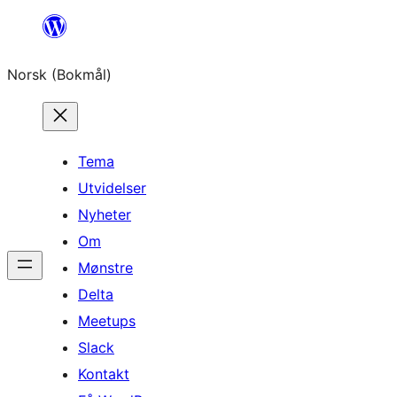
Hopp
til
Norsk (Bokmål)
innhold
Tema
Utvidelser
Nyheter
Om
Mønstre
Delta
Meetups
Slack
Kontakt