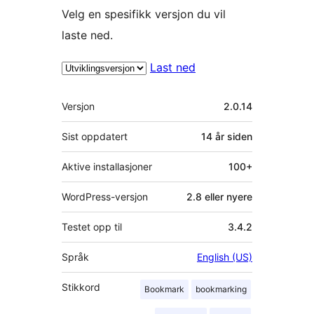
Velg en spesifikk versjon du vil
laste ned.
Last ned
Meta
Versjon
2.0.14
Sist oppdatert
14 år
siden
Aktive installasjoner
100+
WordPress-versjon
2.8 eller nyere
Testet opp til
3.4.2
Språk
English (US)
Stikkord
Bookmark
bookmarking