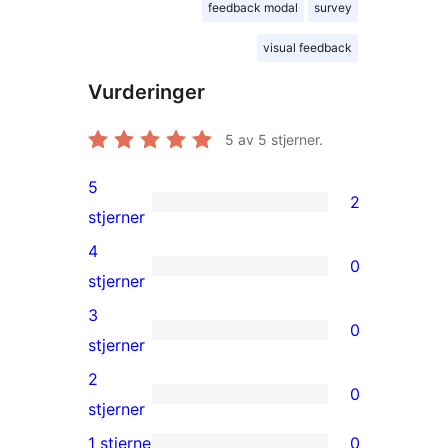
feedback modal
survey
visual feedback
Vurderinger
5
av 5 stjerner.
5
2
2
stjerner
5-
4
0
star
0
stjerner
reviews
4-
3
0
star
0
stjerner
reviews
3-
2
0
star
0
stjerner
reviews
2-
1 stjerne
0