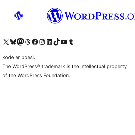
Besøk vår konto på X
Visit our Bluesky account
Besøk vår Mastodon-konto
Visit our Threads account
Besøk vår Facebook-side
Besøk vår Instagram-konto
Besøk vår LinkedIn-konto
Visit our TikTok account
Visit our YouTube channel
Visit our Tumblr account
Kode er poesi.
The WordPress® trademark is the intellectual property
of the WordPress Foundation.