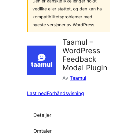
Den er kanskje ikke lenger holdt
vedlike eller støttet, og den kan ha
kompatibilitetsproblemer med
nyeste versjoner av WordPress.
Taamul –
WordPress
Feedback
Modal Plugin
Av
Taamul
Last ned
Forhåndsvisning
Detaljer
Omtaler