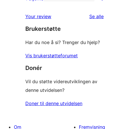
0
star
1-
reviews
omtalene
Your review
Se alle
star
Brukerstøtte
reviews
Har du noe å si? Trenger du hjelp?
Vis brukerstøtteforumet
Donér
Vil du støtte videreutviklingen av
denne utvidelsen?
Doner til denne utvidelsen
Om
Fremvisning