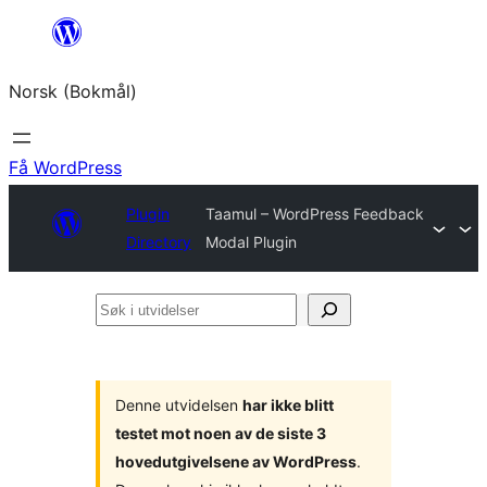
Hopp
til
Norsk (Bokmål)
innhold
Få WordPress
Plugin
Taamul – WordPress Feedback
Directory
Modal Plugin
Søk
i
utvidelser
Denne utvidelsen
har ikke blitt
testet mot noen av de siste 3
hovedutgivelsene av WordPress
.