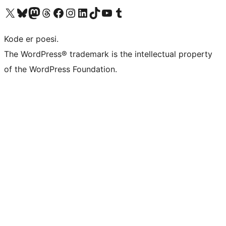
Besøk vår konto på X
Visit our Bluesky account
Besøk vår Mastodon-konto
Visit our Threads account
Besøk vår Facebook-side
Besøk vår Instagram-konto
Besøk vår LinkedIn-konto
Visit our TikTok account
Visit our YouTube channel
Visit our Tumblr account
Kode er poesi.
The WordPress® trademark is the intellectual property
of the WordPress Foundation.