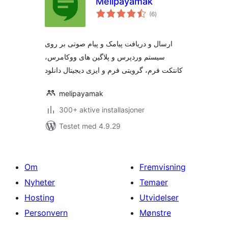
Melipayamak
totale
(6
)
vurderinger
ارسال و دریافت پیامک و پیام صوتی بر روی
سیستم وردپرس و پلاگین های ووکامرس،
کانتکت فرم، گرویتی فرم و ایزی دیجیتال دانلود
melipayamak
300+ aktive installasjoner
Testet med 4.9.29
Om
Fremvisning
Nyheter
Temaer
Hosting
Utvidelser
Personvern
Mønstre