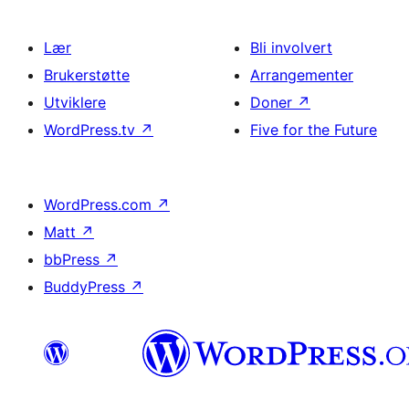
Lær
Bli involvert
Brukerstøtte
Arrangementer
Utviklere
Doner
↗
WordPress.tv
↗
Five for the Future
WordPress.com
↗
Matt
↗
bbPress
↗
BuddyPress
↗