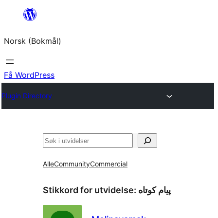
Hopp
til
Norsk (Bokmål)
innhold
Få WordPress
Plugin Directory
Søk
Alle
Community
Commercial
Stikkord for utvidelse:
پیام کوتاه