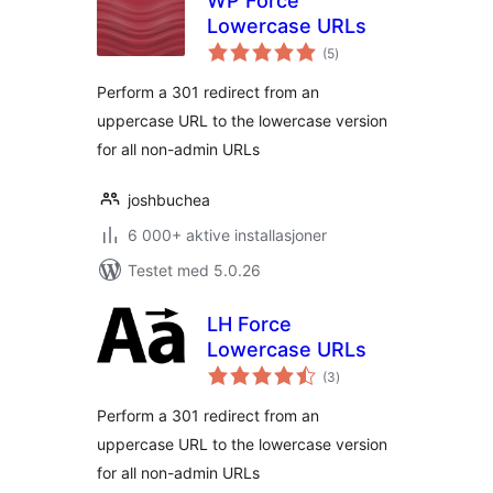
WP Force
Lowercase URLs
totale
(5
)
vurderinger
Perform a 301 redirect from an
uppercase URL to the lowercase version
for all non-admin URLs
joshbuchea
6 000+ aktive installasjoner
Testet med 5.0.26
LH Force
Lowercase URLs
totale
(3
)
vurderinger
Perform a 301 redirect from an
uppercase URL to the lowercase version
for all non-admin URLs