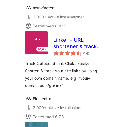
shawfactor
2 000+ aktive installasjoner
Testet med 6.0.13
Linker – URL
shortener & track
totale
outbound link clicks
(14
)
vurderinger
Track Outbound Link Clicks Easily:
Shorten & track your site links by using
your own domain name. e.g. "your-
domain.com/go/link"
Elementor
2 000+ aktive installasjoner
Testet med 6.7.6