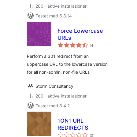
200+ aktive installasjoner
Testet med 5.8.14
Force Lowercase
URLs
totale
(4
)
vurderinger
Perform a 301 redirect from an
uppercase URL to the lowercase version
for all non-admin, non-file URLs
Storm Consultancy
200+ aktive installasjoner
Testet med 3.4.2
1ON1 URL
REDIRECTS
totale
(0
)
vurderinger