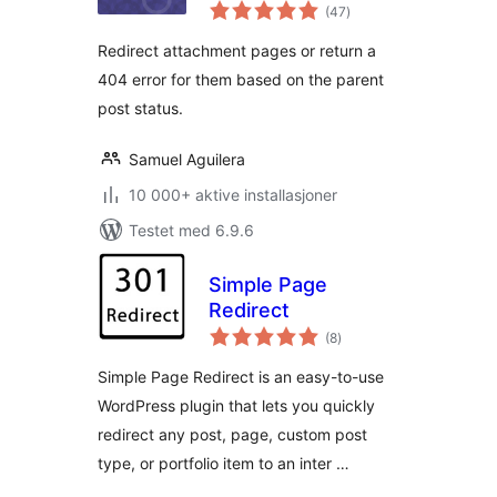
totale
(47
)
vurderinger
Redirect attachment pages or return a
404 error for them based on the parent
post status.
Samuel Aguilera
10 000+ aktive installasjoner
Testet med 6.9.6
Simple Page
Redirect
totale
(8
)
vurderinger
Simple Page Redirect is an easy-to-use
WordPress plugin that lets you quickly
redirect any post, page, custom post
type, or portfolio item to an inter …