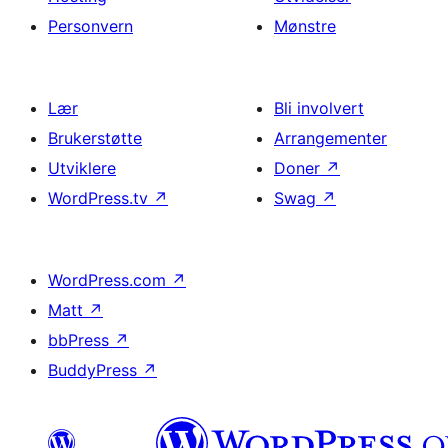
Personvern
Mønstre
Lær
Bli involvert
Brukerstøtte
Arrangementer
Utviklere
Doner
↗
WordPress.tv
↗
Swag
↗
WordPress.com
↗
Matt
↗
bbPress
↗
BuddyPress
↗