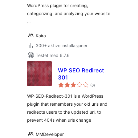
WordPress plugin for creating,
categorizing, and analyzing your website
…
Kaira
300+ aktive installasjoner
Testet med 6.7.6
WP SEO Redirect
301
totale
(6
)
vurderinger
WP-SEO-Redirect-301 is a WordPress
plugin that remembers your old urls and
redirects users to the updated url, to
prevent 404s when urls change
MMDeveloper