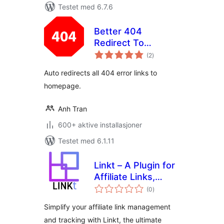
Testet med 6.7.6
Better 404
Redirect To
totale
Homepage
(2
)
vurderinger
Auto redirects all 404 error links to
homepage.
Anh Tran
600+ aktive installasjoner
Testet med 6.1.11
Linkt – A Plugin for
Affiliate Links,
totale
Branded Links and
(0
)
vurderinger
Custom Link
Simplify your affiliate link management
Tracking &
and tracking with Linkt, the ultimate
Management