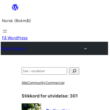
Hopp
til
Norsk (Bokmål)
innhold
Få WordPress
Plugin Directory
Søk
Alle
Community
Commercial
Stikkord for utvidelse:
301