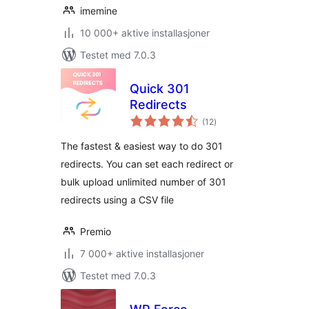
imemine
10 000+ aktive installasjoner
Testet med 7.0.3
Quick 301
Redirects
totale
(12
)
vurderinger
The fastest & easiest way to do 301
redirects. You can set each redirect or
bulk upload unlimited number of 301
redirects using a CSV file
Premio
7 000+ aktive installasjoner
Testet med 7.0.3