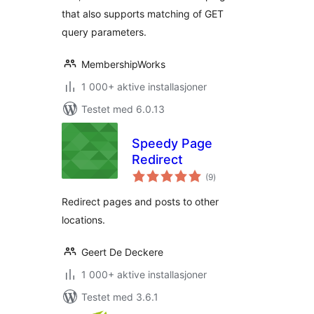
that also supports matching of GET
query parameters.
MembershipWorks
1 000+ aktive installasjoner
Testet med 6.0.13
Speedy Page
Redirect
totale
(9
)
vurderinger
Redirect pages and posts to other
locations.
Geert De Deckere
1 000+ aktive installasjoner
Testet med 3.6.1