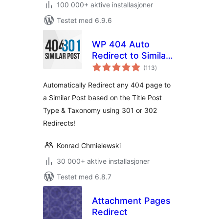
100 000+ aktive installasjoner
Testet med 6.9.6
WP 404 Auto
Redirect to Similar
totale
Post
(113
)
vurderinger
Automatically Redirect any 404 page to
a Similar Post based on the Title Post
Type & Taxonomy using 301 or 302
Redirects!
Konrad Chmielewski
30 000+ aktive installasjoner
Testet med 6.8.7
Attachment Pages
Redirect