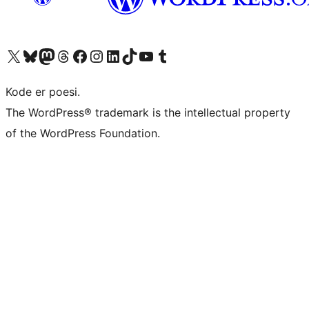
Besøk vår konto på X
Visit our Bluesky account
Besøk vår Mastodon-konto
Visit our Threads account
Besøk vår Facebook-side
Besøk vår Instagram-konto
Besøk vår LinkedIn-konto
Visit our TikTok account
Visit our YouTube channel
Visit our Tumblr account
Kode er poesi.
The WordPress® trademark is the intellectual property
of the WordPress Foundation.