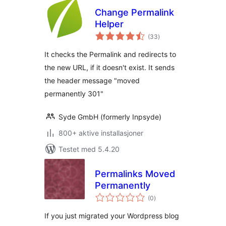
Change Permalink
Helper
totale
(33
)
vurderinger
It checks the Permalink and redirects to
the new URL, if it doesn't exist. It sends
the header message "moved
permanently 301"
Syde GmbH (formerly Inpsyde)
800+ aktive installasjoner
Testet med 5.4.20
Permalinks Moved
Permanently
totale
(0
)
vurderinger
If you just migrated your Wordpress blog