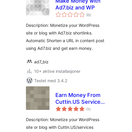
Make Money with
Ad7.biz and WP
totale
(0
)
vurderinger
Description: Monetize your WordPress
site or blog with Ad7.biz shortlinks.
Automatic Shorten a URL in content post
using Ad7.biz and get earn money.
ad7_biz
10+ aktive installasjoner
Testet med 3.4.2
Earn Money From
Cuttin.US Services
totale
WP Plugin
(1
)
vurderinger
Description: Monetize your WordPress
site or blog with Cuttin.US/services