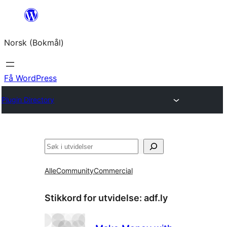
Hopp
til
Norsk (Bokmål)
innhold
Få WordPress
Plugin Directory
Søk
Alle
Community
Commercial
Stikkord for utvidelse:
adf.ly