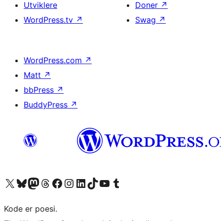
Utviklere
Doner
↗
WordPress.tv
↗
Swag
↗
WordPress.com
↗
Matt
↗
bbPress
↗
BuddyPress
↗
Besøk vår konto på X
Visit our Bluesky account
Besøk vår Mastodon-konto
Visit our Threads account
Besøk vår Facebook-side
Besøk vår Instagram-konto
Besøk vår LinkedIn-konto
Visit our TikTok account
Visit our YouTube channel
Visit our Tumblr account
Kode er poesi.